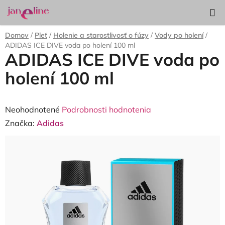
Prejsť
Hľadať
NÁKUP
na
KOŠÍK
obsah
Domov
/
Pleť
/
Holenie a starostlivosť o fúzy
/
Vody po holení
/
ADIDAS ICE DIVE voda po holení 100 ml
ADIDAS ICE DIVE voda po
holení 100 ml
Priemerné
Neohodnotené
Podrobnosti hodnotenia
hodnotenie
Značka:
Adidas
produktu
je
0,0
z
5
hviezdičiek.