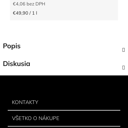
€4,06 bez DPH
Jednotková cena:
€49,90 / 1 l
Popis
Diskusia
Z
á
p
ä
KONTAKTY
t
i
VŠETKO O NÁKUPE
e