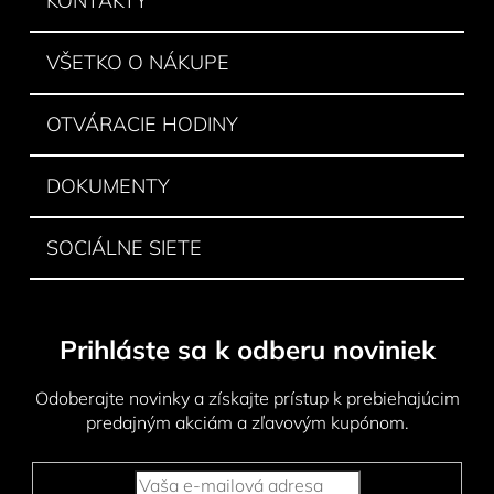
KONTAKTY
t
i
VŠETKO O NÁKUPE
e
OTVÁRACIE HODINY
DOKUMENTY
SOCIÁLNE SIETE
Prihláste sa k odberu noviniek
Odoberajte novinky a získajte prístup k prebiehajúcim
predajným akciám a zľavovým kupónom.