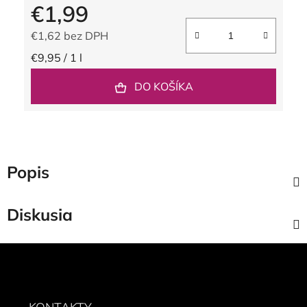
€1,99
€1,62 bez DPH
Jednotková cena:
€9,95 / 1 l
DO KOŠÍKA
Popis
Diskusia
Z
á
p
ä