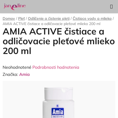
Prejsť
Hľadať
NÁKUP
na
KOŠÍK
obsah
Domov
/
Pleť
/
Odlíčenie a čistenie pleti
/
Čistiace vody a mlieka
/
AMIA ACTIVE čistiace a odličovacie pleťové mlieko 200 ml
AMIA ACTIVE čistiace a
odličovacie pleťové mlieko
200 ml
Priemerné
Neohodnotené
Podrobnosti hodnotenia
hodnotenie
Značka:
Amia
produktu
je
0,0
z
5
hviezdičiek.