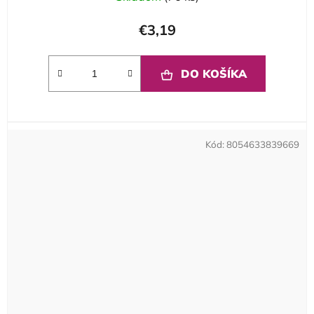
€3,19
DO KOŠÍKA
Kód:
8054633839669