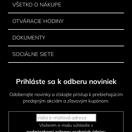
i
VŠETKO O NÁKUPE
e
OTVÁRACIE HODINY
DOKUMENTY
SOCIÁLNE SIETE
Prihláste sa k odberu noviniek
Odoberajte novinky a získajte prístup k prebiehajúcim
predajným akciám a zľavovým kupónom.
Vložením e-mailu súhlasíte s
podmienkami ochrany osobných údajov