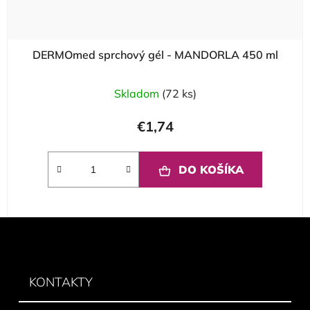
DERMOmed sprchový gél - MANDORLA 450 ml
Skladom
(72 ks)
€1,74
DO KOŠÍKA
Z
á
p
ä
KONTAKTY
t