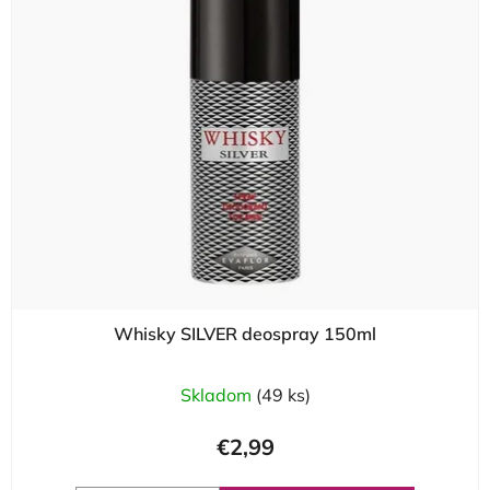
Whisky SILVER deospray 150ml
Priemerné
Skladom
(49 ks)
hodnotenie
produktu
€2,99
je