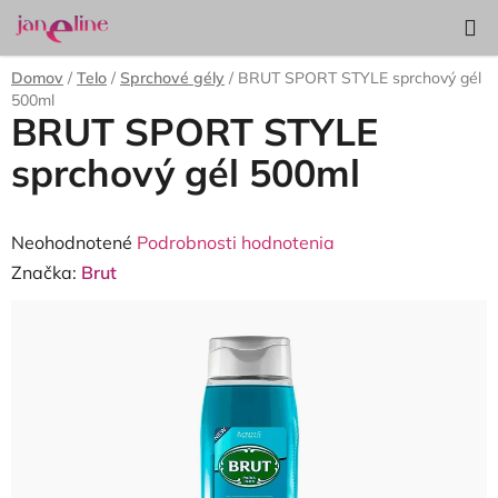
Prejsť
Hľadať
NÁKUP
na
KOŠÍK
obsah
Domov
/
Telo
/
Sprchové gély
/
BRUT SPORT STYLE sprchový gél
500ml
BRUT SPORT STYLE
sprchový gél 500ml
Priemerné
Neohodnotené
Podrobnosti hodnotenia
hodnotenie
Značka:
Brut
produktu
je
0,0
z
5
hviezdičiek.