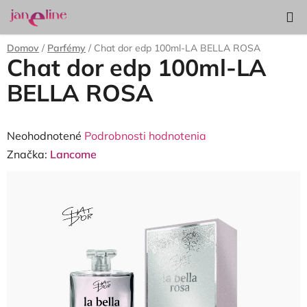
Prejsť
Hľadať
NÁKUP
na
KOŠÍK
obsah
Domov
/
Parfémy
/
Chat dor edp 100ml-LA BELLA ROSA
Chat dor edp 100ml-LA
BELLA ROSA
Priemerné
Neohodnotené
Podrobnosti hodnotenia
hodnotenie
Značka:
Lancome
produktu
je
0,0
z
5
hviezdičiek.