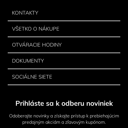
p
ä
KONTAKTY
t
i
VŠETKO O NÁKUPE
e
OTVÁRACIE HODINY
DOKUMENTY
SOCIÁLNE SIETE
Prihláste sa k odberu noviniek
Odoberajte novinky a získajte prístup k prebiehajúcim
predajným akciám a zľavovým kupónom.