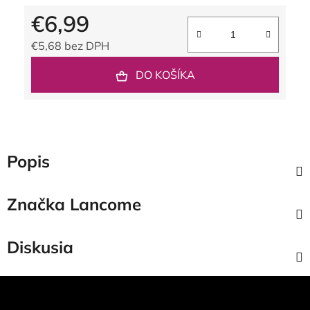
€6,99
€5,68 bez DPH
Jednotková cena:
DO KOŠÍKA
Popis
Značka
Lancome
Diskusia
Z
á