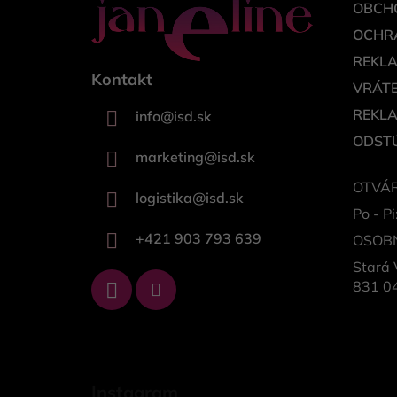
OBCH
OCHR
REKL
Kontakt
VRÁTE
REKL
info
@
isd.sk
ODSTÚ
marketing
@
isd.sk
OTVÁR
logistika
@
isd.sk
Po - Pi
+421 903 793 639
OSOB
Stará 
831 04
Instagram