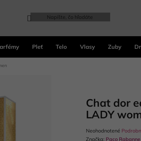
arfémy
Pleť
Telo
Vlasy
Zuby
Dr
men
Chat dor 
LADY wo
Priemerné
Neohodnotené
Podrobn
hodnotenie
Značka:
Paco Rabanne