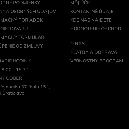
ODNÉ PODMIENKY
MÔJ ÚČET
ANA OSOBNÝCH ÚDAJOV
KONTAKTNÉ ÚDAJE
AMAČNÝ PORIADOK
KDE NÁS NÁJDETE
NIE TOVARU
HODNOTENIE OBCHODU
AMAČNÝ FORMULÁR
O NÁS
PENIE OD ZMLUVY
PLATBA A DOPRAVA
ACIE HODINY
VERNOSTNÝ PROGRAM
: 9:00 - 15:30
NÝ ODBER
Vajnorská 37 (hala 15 ),
 Bratislava