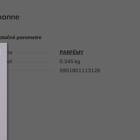
banne
atočné parametre
gória
PARFÉMY
tnosť
0.345 kg
5901801113126