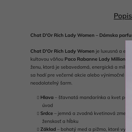
Popis
Chat D'Or Rich Lady Women – Dámska parf
Chat D'Or Rich Lady Women
je luxusná a ele
kultovou vôňou
Paco Rabanne Lady Million
. 
ženu, ktorá je sebavedomá, energická a miluje
sa hodí pre večerné akcie alebo výnimočné prí
neodolateľný šarm.
Hlava
– šťavnatá mandarínka a kvet pomar
úvod
Srdce
– jemná a zvodná kvetinová zmes ja
ženskosť a hĺbku
Základ
– bohatý med a pižmo, ktoré vytvá