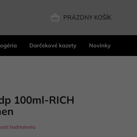
PRÁZDNY KOŠÍK
NÁKUPNÝ
KOŠÍK
ogéria
Darčekové kazety
Novinky
Znač
edp 100ml-RICH
men
osti hodnotenia