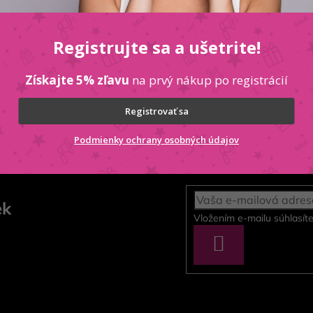
vitality, ktorý vás okamžite zaujme
 vôni eleganciu a jemnosť
Registrujte sa a ušetrite!
ý, ideálny pre večerné nosenie
Získajte 5% zľavu
na prvý nákup po registrácií
u, ktorá miluje luxus a túži vyžarovať
Registrovať sa
Podmienky ochrany osobných údajov
ek
Vložením e-mailu súhlasít
PRIHLÁSIŤ
SA