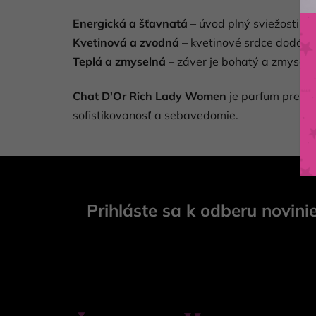
Energická a šťavnatá
– úvod plný sviežosti a 
Kvetinová a zvodná
– kvetinové srdce dodáva
Teplá a zmyselná
– záver je bohatý a zmyseln
Chat D'Or Rich Lady Women
je parfum pre žen
sofistikovanosť a sebavedomie.
Z
á
Prihláste sa k odberu novini
p
ä
t
i
e