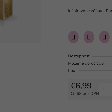
produktu
Inšpirované vôňou - Pa
je
0,0
z
5
hviezdičiek.
Dostupnosť
Môžeme doručiť do:
Kód:
€6,99
€5,68 bez DPH
Jednotková cena: