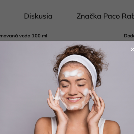
Diskusia
Značka
Paco Ra
umovaná voda 100 ml
Dod
Kate
gantná parfumová voda, ktorá sa inšpiruje
Hmo
Táto opulentná a zmyselná
vôňa
je ideálna pre
EAN
 byť stredobodom pozornosti. Je to parfum, ktorý
ležitosti, dodávajúc vám sofistikovanosť a
ančovníka, ktoré prinášajú energický a svieži
zmínu, gardénie a ruže, ktoré dodávajú vôni
rajú teplý, zmyselný záver a dlhodobý dojem