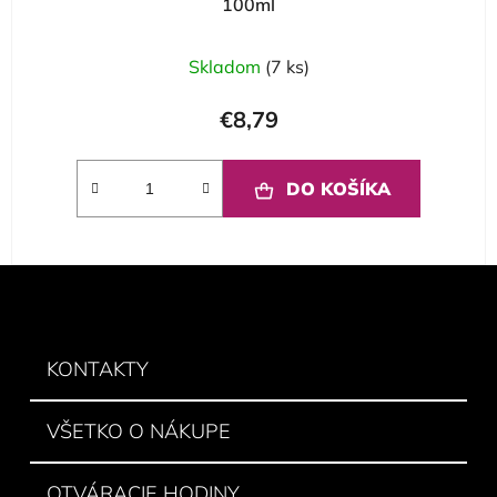
100ml
Skladom
(7 ks)
€8,79
DO KOŠÍKA
Z
á
p
ä
KONTAKTY
t
i
VŠETKO O NÁKUPE
e
OTVÁRACIE HODINY