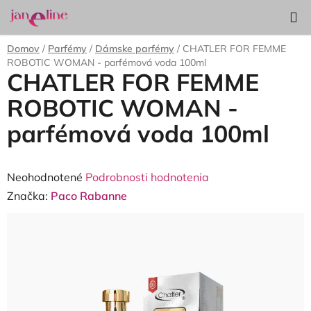
Prejsť
Hľadať
NÁKUP
na
KOŠÍK
obsah
Domov
/
Parfémy
/
Dámske parfémy
/
CHATLER FOR FEMME
ROBOTIC WOMAN - parfémová voda 100ml
CHATLER FOR FEMME
ROBOTIC WOMAN -
parfémová voda 100ml
Priemerné
Neohodnotené
Podrobnosti hodnotenia
hodnotenie
Značka:
Paco Rabanne
produktu
je
0,0
z
5
hviezdičiek.