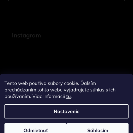
Instagram
Tento web používa súbory cookie. Ďalším
prechádzaním tohto webu vyjadrujete súhlas s ich
používaním. Viac informácií
tu
.
Nastavenie
Sledovať na Instagrame
Odmietnuť
Súhlasím
Vytvoril Shoptet
a
Adatelier