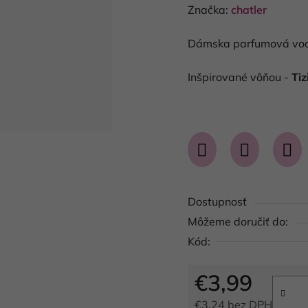
hodnotenie
Značka:
chatler
produktu
Dámska parfumová vod
je
0,0
Inšpirované vôňou -
Tiz
z
5
hviezdičiek.
Dostupnosť
Môžeme doručiť do:
Kód:
€3,99
€3,24 bez DPH