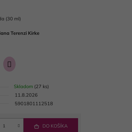
a (30 ml)
iana Terenzi Kirke
Skladom
(27 ks)
11.8.2026
5901801112518
DO KOŠÍKA