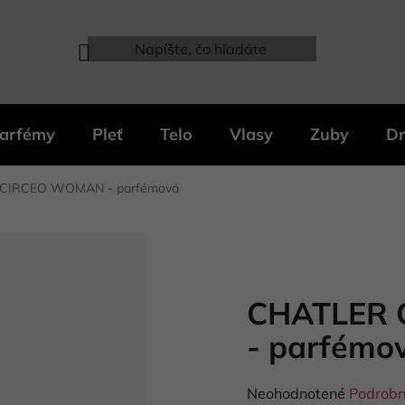
arfémy
Pleť
Telo
Vlasy
Zuby
Dr
CIRCEO WOMAN - parfémová
CHATLER
- parfémo
Priemerné
Neohodnotené
Podrobn