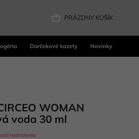
PRÁZDNY KOŠÍK
NÁKUPNÝ
KOŠÍK
ogéria
Darčekové kazety
Novinky
Znač
 CIRCEO WOMAN
vá voda 30 ml
osti hodnotenia