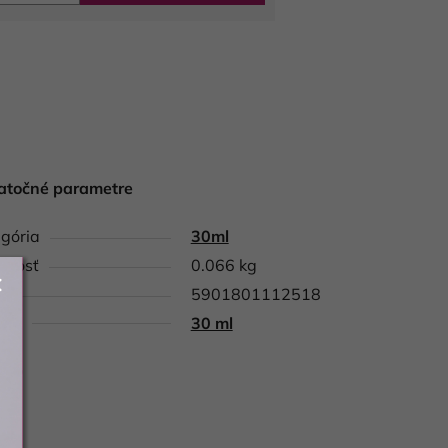
atočné parametre
gória
30ml
tnosť
0.066 kg
5901801112518
nie
30 ml