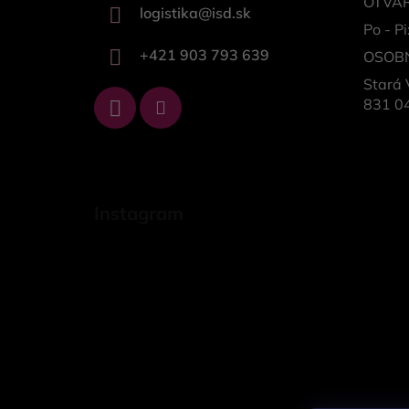
OTVÁR
logistika
@
isd.sk
Po - Pi
+421 903 793 639
OSOB
Stará 
831 04
Instagram