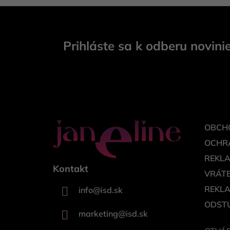
Z
á
Prihláste sa k odberu novini
p
ä
t
i
e
OBCH
OCHR
REKL
Kontakt
VRÁTE
REKL
info
@
isd.sk
ODSTÚ
marketing
@
isd.sk