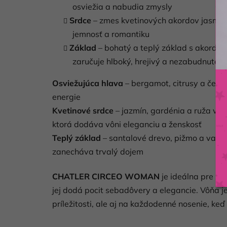
osviežia a nabudia zmysly
Srdce
– zmes kvetinových akordov jasmínu
jemnosť a romantiku
Základ
– bohatý a teplý základ s akordmi
zaručuje hlboký, hrejivý a nezabudnuteľn
Osviežujúca hlava
– bergamot, citrusy a červe
energie
Kvetinové srdce
– jazmín, gardénia a ruža vyt
ktorá dodáva vôni eleganciu a ženskosť
Teplý základ
– santalové drevo, pižmo a vanilk
zanecháva trvalý dojem
CHATLER CIRCEO WOMAN
je ideálna pre žen
jej dodá pocit sebadôvery a elegancie. Vôňa j
príležitosti, ale aj na každodenné nosenie, keď 