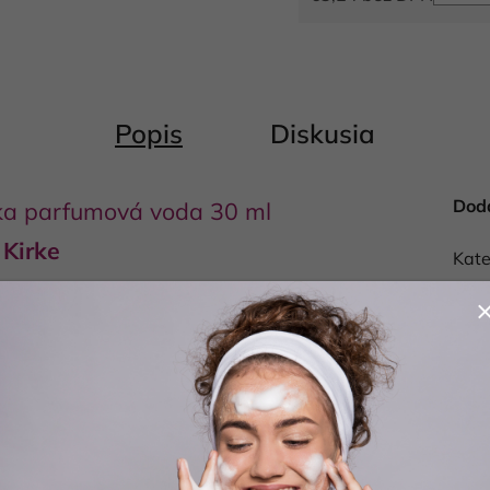
Jednotková cena:
Popis
Diskusia
Dod
 parfumová voda 30 ml
 Kirke
Kate
Hmo
EAN
Bale
a exkluzívna
vôňa
pre modernú ženu, ktorá túži po
rfumová voda, inšpirovaná ikonickou vôňou
Tiziana
ala zmysly a dodávala pocit výnimočnosti.
citrusov a červeného jablka, ktoré okamžite