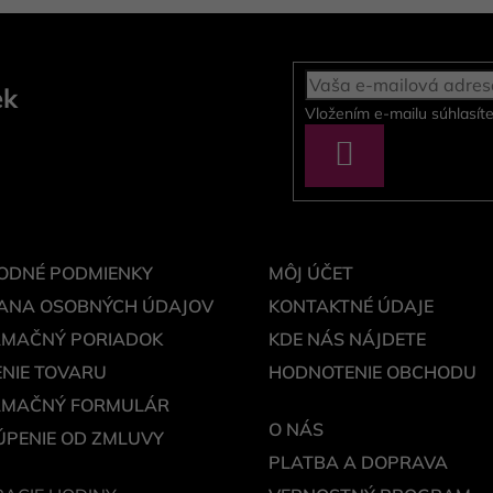
ek
Vložením e-mailu súhlasít
PRIHLÁSIŤ
SA
ODNÉ PODMIENKY
MÔJ ÚČET
ANA OSOBNÝCH ÚDAJOV
KONTAKTNÉ ÚDAJE
AMAČNÝ PORIADOK
KDE NÁS NÁJDETE
NIE TOVARU
HODNOTENIE OBCHODU
AMAČNÝ FORMULÁR
O NÁS
PENIE OD ZMLUVY
PLATBA A DOPRAVA