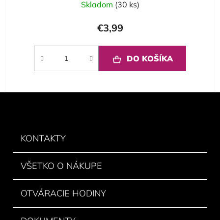
Skladom
(30 ks)
€3,99
DO KOŠÍKA
Z
á
p
ä
KONTAKTY
t
i
VŠETKO O NÁKUPE
e
OTVÁRACIE HODINY