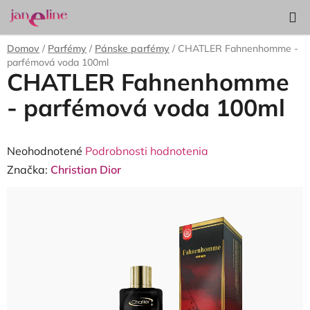
Prejsť
Hľadať
NÁKUP
na
KOŠÍK
obsah
Domov
/
Parfémy
/
Pánske parfémy
/
CHATLER Fahnenhomme -
parfémová voda 100ml
CHATLER Fahnenhomme
- parfémová voda 100ml
Priemerné
Neohodnotené
Podrobnosti hodnotenia
hodnotenie
Značka:
Christian Dior
produktu
je
0,0
z
5
hviezdičiek.