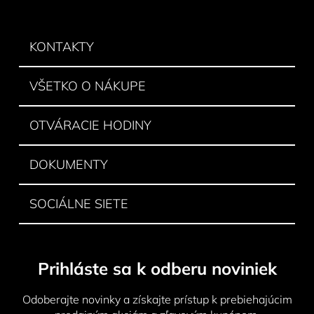
á
p
ä
KONTAKTY
t
i
VŠETKO O NÁKUPE
e
OTVÁRACIE HODINY
DOKUMENTY
SOCIÁLNE SIETE
Prihláste sa k odberu noviniek
Odoberajte novinky a získajte prístup k prebiehajúcim