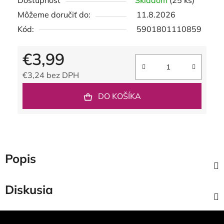
Dostupnosť
Skladom
(25 ks)
Môžeme doručiť do:
11.8.2026
Kód:
5901801110859
€3,99
€3,24 bez DPH
Jednotková cena:
DO KOŠÍKA
Popis
Diskusia
Z