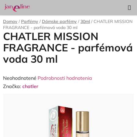
Prejsť
Hľadať
NÁKUP
na
KOŠÍK
obsah
Domov
/
Parfémy
/
Dámske parfémy
/
30ml
/
CHATLER MISSION
FRAGRANCE - parfémová voda 30 ml
CHATLER MISSION
FRAGRANCE - parfémová
voda 30 ml
Priemerné
Neohodnotené
Podrobnosti hodnotenia
hodnotenie
Značka:
chatler
produktu
je
0,0
z
5
hviezdičiek.