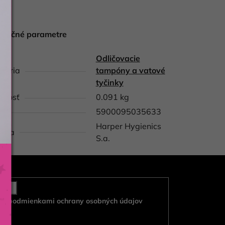
atočné parametre
Odličovacie
gória
tampóny a vatové
tyčinky
tnosť
0.091 kg
5900095035633
Harper Hygienics
obca
S.a.
e s
podmienkami ochrany osobných údajov