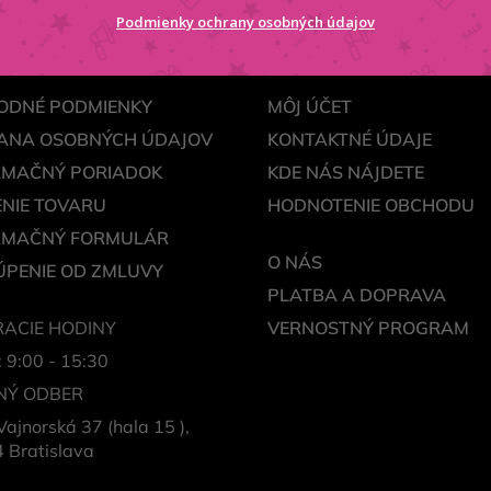
SA
Podmienky ochrany osobných údajov
ODNÉ PODMIENKY
MÔJ ÚČET
ANA OSOBNÝCH ÚDAJOV
KONTAKTNÉ ÚDAJE
AMAČNÝ PORIADOK
KDE NÁS NÁJDETE
NIE TOVARU
HODNOTENIE OBCHODU
AMAČNÝ FORMULÁR
O NÁS
PENIE OD ZMLUVY
PLATBA A DOPRAVA
ACIE HODINY
VERNOSTNÝ PROGRAM
: 9:00 - 15:30
NÝ ODBER
Vajnorská 37 (hala 15 ),
 Bratislava