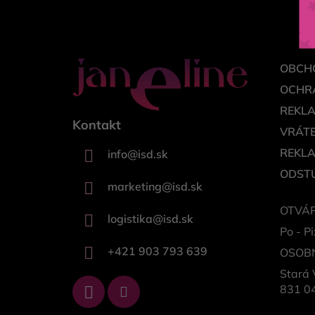
i
e
OBCH
OCHR
REKL
Kontakt
VRÁTE
REKL
info
@
isd.sk
ODSTÚ
marketing
@
isd.sk
OTVÁR
logistika
@
isd.sk
Po - Pi
+421 903 793 639
OSOB
Stará 
831 04