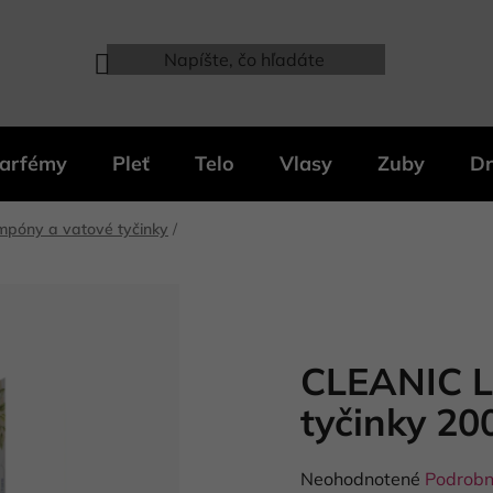
arfémy
Pleť
Telo
Vlasy
Zuby
Dr
mpóny a vatové tyčinky
/
CLEANIC L
tyčinky 20
Priemerné
Neohodnotené
Podrobn