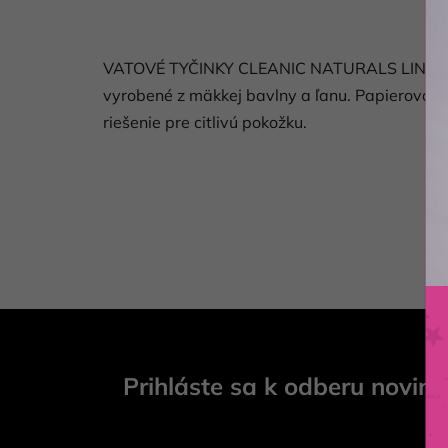
VATOVÉ TYČINKY CLEANIC NATURALS LINEN 200
vyrobené z mäkkej bavlny a ľanu. Papierová tyč
riešenie pre citlivú pokožku.
Z
á
Prihláste sa k odberu novini
p
ä
t