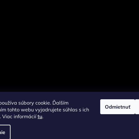
oužíva súbory cookie. Ďalším
Odmietnuť
m tohto webu vyjadrujete súhlas s ich
 Viac informácií
tu
.
ie