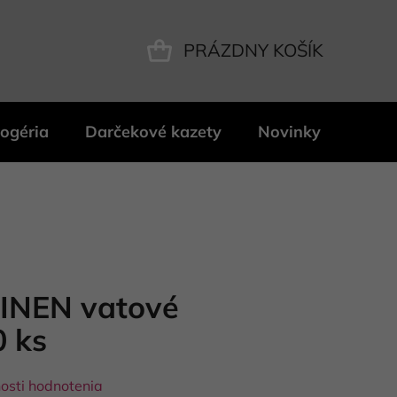
PRÁZDNY KOŠÍK
NÁKUPNÝ
KOŠÍK
ogéria
Darčekové kazety
Novinky
Znač
INEN vatové
0 ks
osti hodnotenia