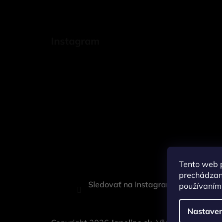
Instagram
Tento web p
prechádzaní
Sledovať na Instagrame
používaním.
Nastaven