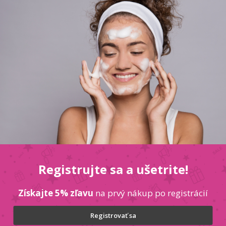
Popis
Diskusia
 ks Vatové tyčinky Cleanic Naturals sú
Dod
inka je plne biologicky odbúrateľná. Je to ideálne
Kate
Hmo
EAN
Výr
Registrujte sa a ušetrite!
Získajte 5% zľavu
na prvý nákup po registrácií
ek
Vložením e-mailu súhlasít
Registrovať sa
PRIHLÁSIŤ