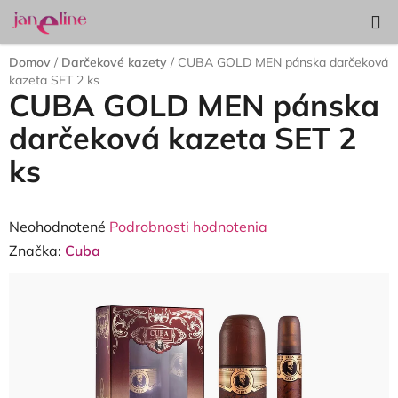
Prejsť
Hľadať
NÁKUP
na
KOŠÍK
obsah
Domov
/
Darčekové kazety
/
CUBA GOLD MEN pánska darčeková
kazeta SET 2 ks
CUBA GOLD MEN pánska
darčeková kazeta SET 2
ks
Priemerné
Neohodnotené
Podrobnosti hodnotenia
hodnotenie
Značka:
Cuba
produktu
je
0,0
z
5
hviezdičiek.