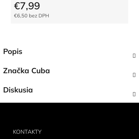
€7,99
€6,50 bez DPH
Jednotková cena:
Popis
Značka
Cuba
Diskusia
Z
á
p
ä
KONTAKTY
t