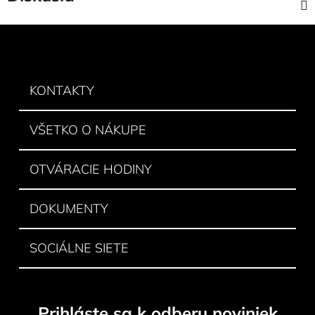
Z
á
p
ä
KONTAKTY
t
i
VŠETKO O NÁKUPE
e
OTVÁRACIE HODINY
DOKUMENTY
SOCIÁLNE SIETE
Prihláste sa k odberu noviniek