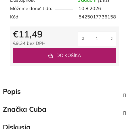
Dostupnosť
Skladom
(1 ks)
Môžeme doručiť do:
10.8.2026
Kód:
5425017736158
€11,49
€9,34 bez DPH
Jednotková cena:
DO KOŠÍKA
Popis
Značka
Cuba
Diskusia