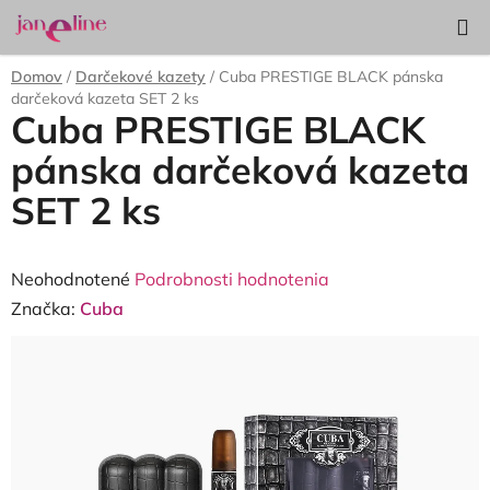
Prejsť
Hľadať
NÁKUP
na
KOŠÍK
obsah
Domov
/
Darčekové kazety
/
Cuba PRESTIGE BLACK pánska
darčeková kazeta SET 2 ks
Cuba PRESTIGE BLACK
pánska darčeková kazeta
SET 2 ks
Priemerné
Neohodnotené
Podrobnosti hodnotenia
hodnotenie
Značka:
Cuba
produktu
je
0,0
z
5
hviezdičiek.