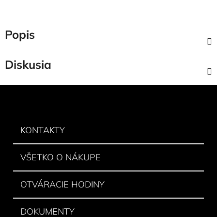
Popis
Diskusia
Z
á
p
ä
KONTAKTY
t
i
VŠETKO O NÁKUPE
e
OTVÁRACIE HODINY
DOKUMENTY