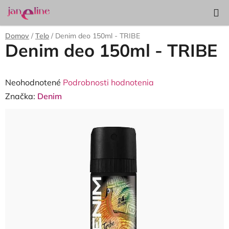
Prejsť
Hľadať
NÁKUP
na
KOŠÍK
obsah
Domov
/
Telo
/
Denim deo 150ml - TRIBE
Denim deo 150ml - TRIBE
Priemerné
Neohodnotené
Podrobnosti hodnotenia
hodnotenie
Značka:
Denim
produktu
je
0,0
z
5
hviezdičiek.