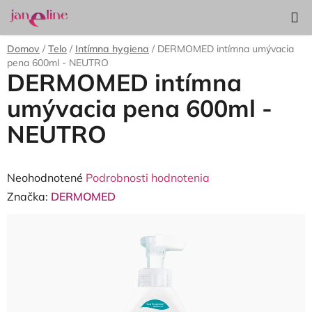
Prejsť
Hľadať
NÁKUP
na
KOŠÍK
obsah
Domov
/
Telo
/
Intímna hygiena
/
DERMOMED intímna umývacia
pena 600ml - NEUTRO
DERMOMED intímna
umývacia pena 600ml -
NEUTRO
Priemerné
Neohodnotené
Podrobnosti hodnotenia
hodnotenie
Značka:
DERMOMED
produktu
je
0,0
z
5
hviezdičiek.