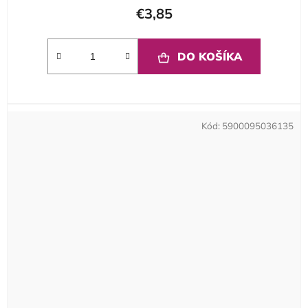
€3,85
DO KOŠÍKA
Kód:
5900095036135