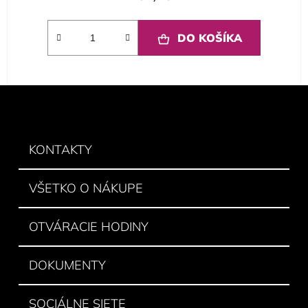
DO KOŠÍKA
Z
á
p
ä
KONTAKTY
t
i
VŠETKO O NÁKUPE
e
OTVÁRACIE HODINY
DOKUMENTY
SOCIÁLNE SIETE