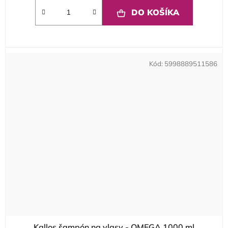
DO KOŠÍKA
Kód:
5998889511586
Kallos šampón na vlasy - OMEGA 1000 ml