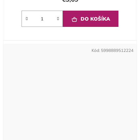
DO KOŠÍKA
Kód:
5998889512224