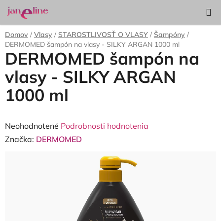
Prejsť
Hľadať
NÁKUP
na
KOŠÍK
obsah
Domov
/
Vlasy
/
STAROSTLIVOSŤ O VLASY
/
Šampóny
/
DERMOMED šampón na vlasy - SILKY ARGAN 1000 ml
DERMOMED šampón na
vlasy - SILKY ARGAN
1000 ml
Priemerné
Neohodnotené
Podrobnosti hodnotenia
hodnotenie
Značka:
DERMOMED
produktu
je
0,0
z
5
hviezdičiek.