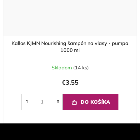
Kallos KJMN Nourishing šampón na vlasy - pumpa
1000 ml
Skladom
(14 ks)
€3,55
DO KOŠÍKA
Z
á