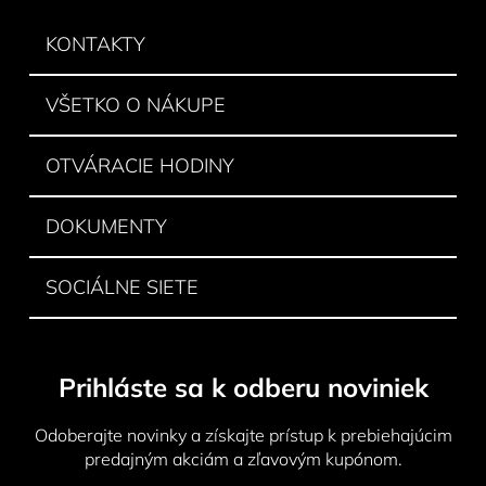
p
ä
KONTAKTY
t
i
VŠETKO O NÁKUPE
e
OTVÁRACIE HODINY
DOKUMENTY
SOCIÁLNE SIETE
Prihláste sa k odberu noviniek
Odoberajte novinky a získajte prístup k prebiehajúcim
predajným akciám a zľavovým kupónom.