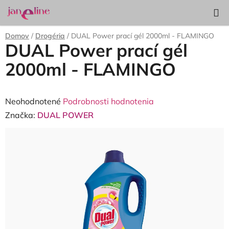
Prejsť
Hľadať
NÁKUP
na
KOŠÍK
obsah
Domov
/
Drogéria
/
DUAL Power prací gél 2000ml - FLAMINGO
DUAL Power prací gél
2000ml - FLAMINGO
Priemerné
Neohodnotené
Podrobnosti hodnotenia
hodnotenie
Značka:
DUAL POWER
produktu
je
0,0
z
5
hviezdičiek.