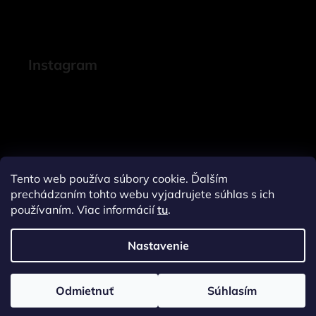
Instagram
Tento web používa súbory cookie. Ďalším
prechádzaním tohto webu vyjadrujete súhlas s ich
používaním. Viac informácií
tu
.
Nastavenie
Sledovať na Instagrame
Odmietnuť
Súhlasím
Vytvoril Shoptet
a
Adatelier
Copyright 2026
Janeline.sk
. Všetky práva vyhradené.