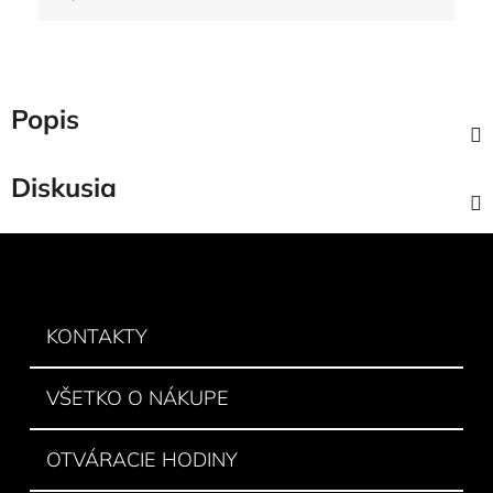
Jednotková cena:
Popis
Diskusia
Z
á
p
ä
KONTAKTY
t
i
VŠETKO O NÁKUPE
e
OTVÁRACIE HODINY