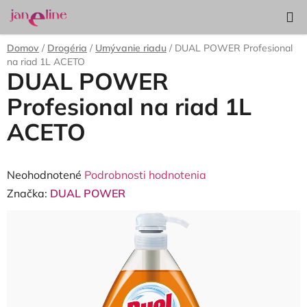
Prejsť
Hľadať
NÁKUP
na
KOŠÍK
obsah
Domov
/
Drogéria
/
Umývanie riadu
/
DUAL POWER Profesional
na riad 1L ACETO
DUAL POWER
Profesional na riad 1L
ACETO
Priemerné
Neohodnotené
Podrobnosti hodnotenia
hodnotenie
Značka:
DUAL POWER
produktu
je
0,0
z
5
hviezdičiek.