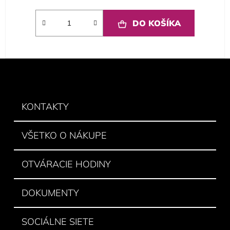
DO KOŠÍKA
Z
á
p
ä
KONTAKTY
t
i
VŠETKO O NÁKUPE
e
OTVÁRACIE HODINY
DOKUMENTY
SOCIÁLNE SIETE