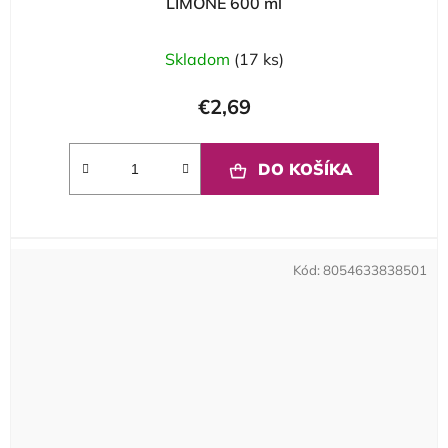
LIMONE 600 ml
Skladom
(17 ks)
€2,69
DO KOŠÍKA
Kód:
8054633838501