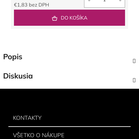
€1,83 bez DPH
Jednotková cena:
DO KOŠÍKA
Popis
Diskusia
Z
á
p
ä
KONTAKTY
t
i
VŠETKO O NÁKUPE