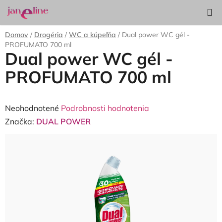
Prejsť
Hľadať
NÁKUP
na
KOŠÍK
obsah
Domov
/
Drogéria
/
WC a kúpeľňa
/
Dual power WC gél -
PROFUMATO 700 ml
Dual power WC gél -
PROFUMATO 700 ml
Priemerné
Neohodnotené
Podrobnosti hodnotenia
hodnotenie
Značka:
DUAL POWER
produktu
je
0,0
z
5
hviezdičiek.