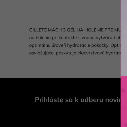
GILLETE MACH 3 GÉL NA HOLENIE PRE MUŽO
na holenie pri kontakte s vodou vytvára boha
optimálnu úroveň hydratácie pokožky. Optimal
osviežujúco, poskytuje viacvrstvovú hydratáciu
Z
á
Prihláste sa k odberu novini
p
ä
t
i