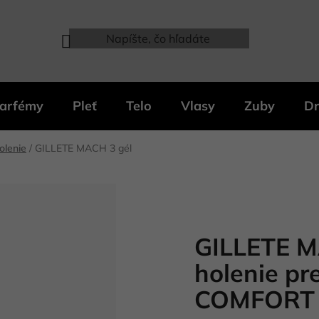
arfémy
Pleť
Telo
Vlasy
Zuby
Dr
olenie
/
GILLETE MACH 3 gél
GILLETE M
holenie p
COMFORT 