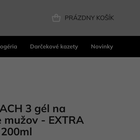
PRÁZDNY KOŠÍK
NÁKUPNÝ
KOŠÍK
ogéria
Darčekové kazety
Novinky
Znač
ACH 3 gél na
re mužov - EXTRA
200ml