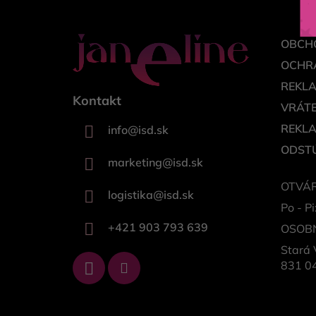
e
OBCH
OCHR
REKL
Kontakt
VRÁTE
REKL
info
@
isd.sk
ODSTÚ
marketing
@
isd.sk
OTVÁR
logistika
@
isd.sk
Po - Pi
+421 903 793 639
OSOB
Stará 
831 04