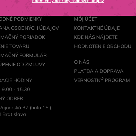
Podmienky ochrany osobných údajov
ODNÉ PODMIENKY
MÔJ ÚČET
ANA OSOBNÝCH ÚDAJOV
KONTAKTNÉ ÚDAJE
AMAČNÝ PORIADOK
KDE NÁS NÁJDETE
NIE TOVARU
HODNOTENIE OBCHODU
AMAČNÝ FORMULÁR
O NÁS
PENIE OD ZMLUVY
PLATBA A DOPRAVA
ACIE HODINY
VERNOSTNÝ PROGRAM
: 9:00 - 15:30
NÝ ODBER
Vajnorská 37 (hala 15 ),
 Bratislava