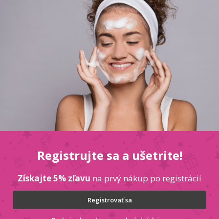
Popis
Diskusia
V EXTRA COMFORT 200 ml GILLETE MACH 3 gél
Dod
tú, upokojujúcu penu, ktorá pomáha udržiavať
Kate
izované chladivé zloženie pôsobí na pokožku
Hmo
 a dokonalý sklz holiaceho strojčeka pri holení.
EAN
Bale
Registrujte sa a ušetrite!
ek
Získajte 5% zľavu
na prvý nákup po registrácií
Vložením e-mailu súhlasít
PRIHLÁSIŤ
Registrovať sa
SA