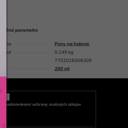
atočné parametre
gória
Peny na holenie
tnosť
0.249 kg
7702018308309
nie
200 ml
e s
podmienkami ochrany osobných údajov