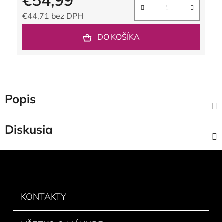
€54,99
€44,71 bez DPH
Jednotková cena:
DO KOŠÍKA
Popis
Diskusia
Z
á
p
ä
KONTAKTY
t
i