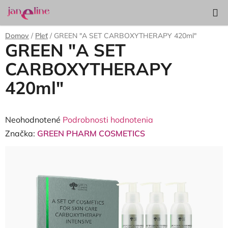
Prejsť
Hľadať
NÁKUP
na
KOŠÍK
obsah
Domov
/
Pleť
/
GREEN "A SET CARBOXYTHERAPY 420ml"
GREEN "A SET
CARBOXYTHERAPY
420ml"
Priemerné
Neohodnotené
Podrobnosti hodnotenia
hodnotenie
Značka:
GREEN PHARM COSMETICS
produktu
je
0,0
z
5
hviezdičiek.