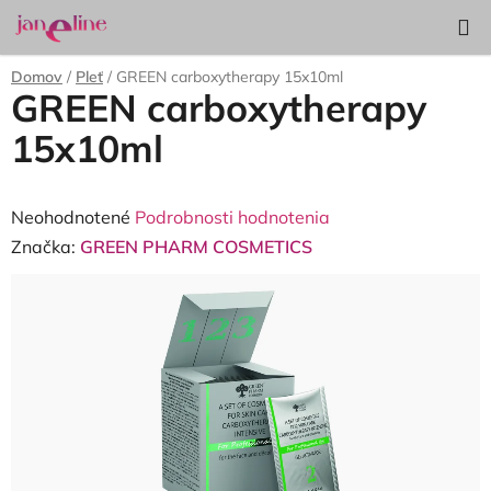
Prejsť
Hľadať
NÁKUP
na
KOŠÍK
obsah
Domov
/
Pleť
/
GREEN carboxytherapy 15x10ml
GREEN carboxytherapy
15x10ml
Priemerné
Neohodnotené
Podrobnosti hodnotenia
hodnotenie
Značka:
GREEN PHARM COSMETICS
produktu
je
0,0
z
5
hviezdičiek.