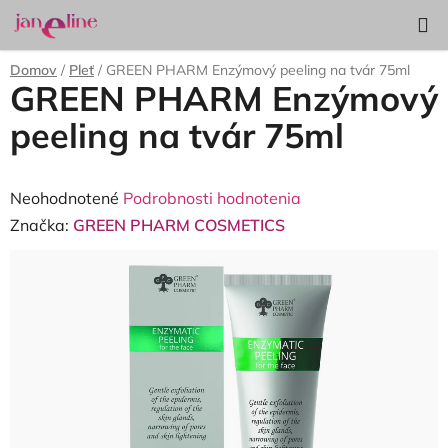
Prejsť
Hľadať
NÁKUP
na
KOŠÍK
obsah
Domov
/
Pleť
/
GREEN PHARM Enzýmový peeling na tvár 75ml
GREEN PHARM Enzýmový
peeling na tvár 75ml
Priemerné
Neohodnotené
Podrobnosti hodnotenia
hodnotenie
Značka:
GREEN PHARM COSMETICS
produktu
je
0,0
z
5
hviezdičiek.