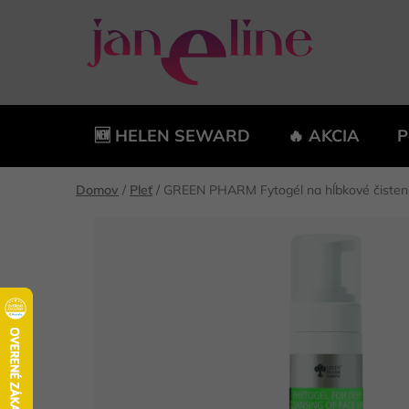
Prejsť
na
obsah
🆕 HELEN SEWARD
🔥 AKCIA
P
Domov
/
Pleť
/
GREEN PHARM Fytogél na hĺbkové čistenie