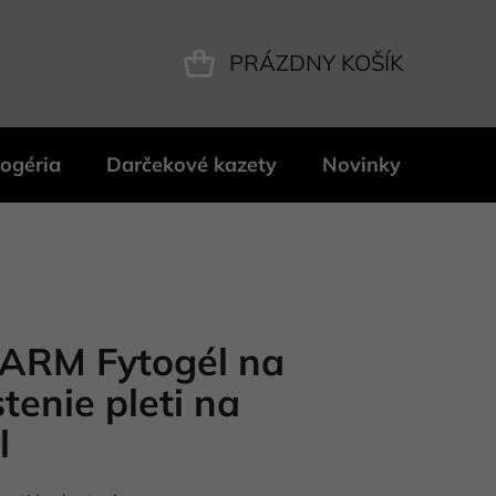
PRÁZDNY KOŠÍK
NÁKUPNÝ
KOŠÍK
ogéria
Darčekové kazety
Novinky
Znač
ARM Fytogél na
tenie pleti na
l