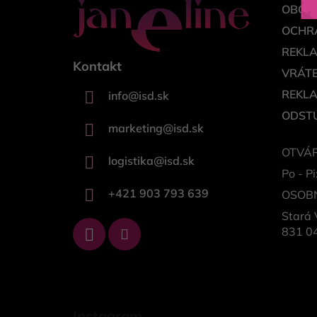
OBCH
OCHR
REKL
Kontakt
VRÁTE
REKL
info
@
isd.sk
ODSTÚ
marketing
@
isd.sk
OTVÁR
logistika
@
isd.sk
Po - Pi
+421 903 793 639
OSOB
Stará 
831 04
Instagram