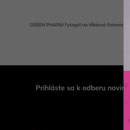
GREEN PHARM Fytogél na hĺbkové čistenie ple
Z
á
Prihláste sa k odberu novini
p
ä
t
i
e