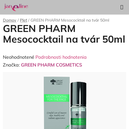
Prejsť
Hľadať
NÁKUP
na
KOŠÍK
obsah
Domov
/
Pleť
/
GREEN PHARM Mesococktail na tvár 50ml
GREEN PHARM
Mesococktail na tvár 50ml
Priemerné
Neohodnotené
Podrobnosti hodnotenia
hodnotenie
Značka:
GREEN PHARM COSMETICS
produktu
je
0,0
z
5
hviezdičiek.