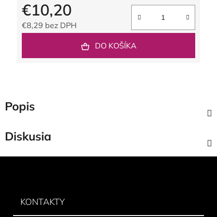
€10,20
€8,29 bez DPH
Jednotková cena:
DO KOŠÍKA
Popis
Diskusia
Z
á
p
ä
KONTAKTY
t