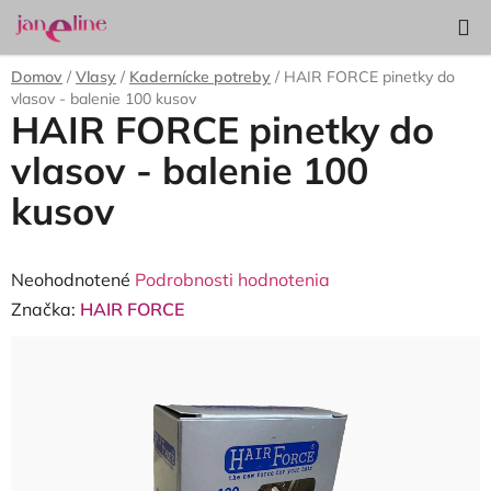
Prejsť
Hľadať
NÁKUP
na
KOŠÍK
obsah
Domov
/
Vlasy
/
Kadernícke potreby
/
HAIR FORCE pinetky do
vlasov - balenie 100 kusov
HAIR FORCE pinetky do
vlasov - balenie 100
kusov
Priemerné
Neohodnotené
Podrobnosti hodnotenia
hodnotenie
Značka:
HAIR FORCE
produktu
je
0,0
z
5
hviezdičiek.