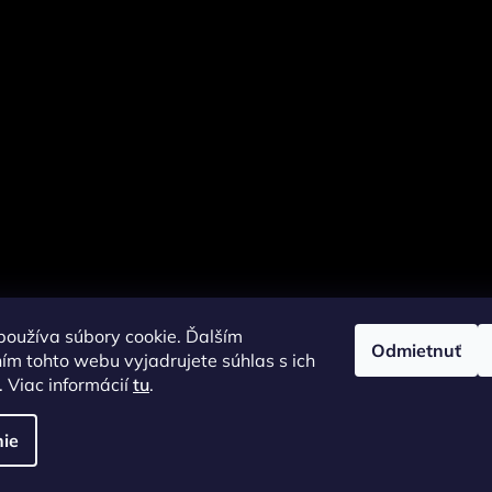
oužíva súbory cookie. Ďalším
Odmietnuť
m tohto webu vyjadrujete súhlas s ich
 Viac informácií
tu
.
ie
radené.