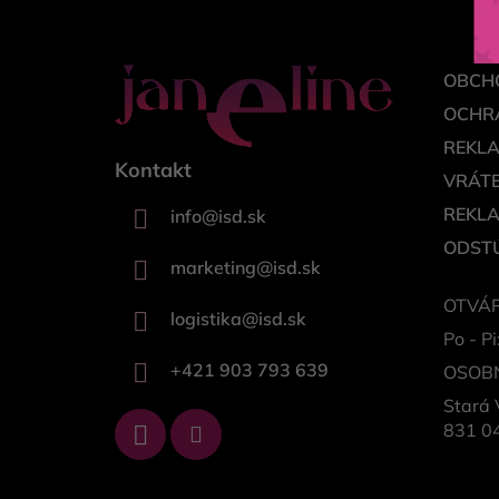
e
OBCH
OCHR
REKL
Kontakt
VRÁTE
REKL
info
@
isd.sk
ODSTÚ
marketing
@
isd.sk
OTVÁR
logistika
@
isd.sk
Po - Pi
+421 903 793 639
OSOB
Stará 
831 04