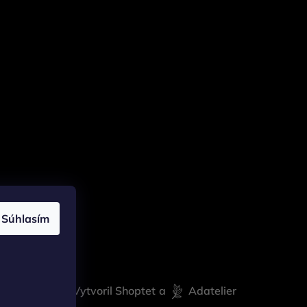
Súhlasím
Vytvoril Shoptet
a
Adatelier