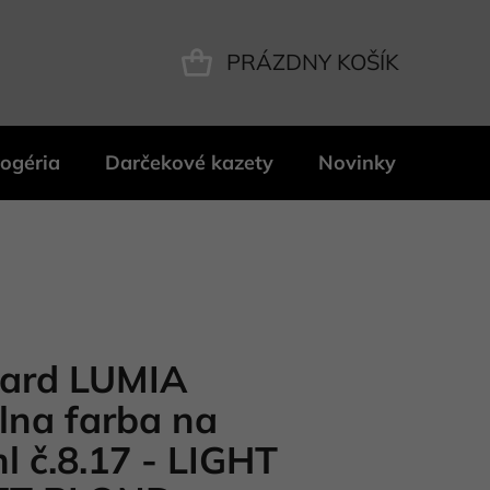
PRÁZDNY KOŠÍK
NÁKUPNÝ
KOŠÍK
ogéria
Darčekové kazety
Novinky
Znač
ard LUMIA
lna farba na
l č.8.17 - LIGHT