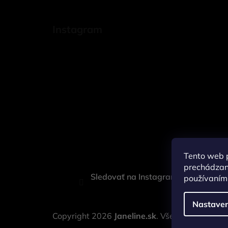
Instagram
Tento web p
prechádzaní
Sledovať na Instagrame
používaním.
Nastaven
Copyright 2026
Janeline.sk
. Všetky práva vyh