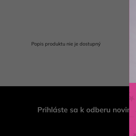
Popis produktu nie je dostupný
Z
á
Prihláste sa k odberu novini
p
ä
t
i