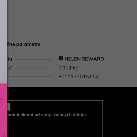
atočné parametre
gória
🆕 HELEN SEWARD
tnosť
0.121 kg
8011172015114
e s
podmienkami ochrany osobných údajov