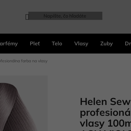
arfémy
Pleť
Telo
Vlasy
Zuby
Dr
esionálna farba na vlasy
Helen Sew
profesioná
vlasy 100m