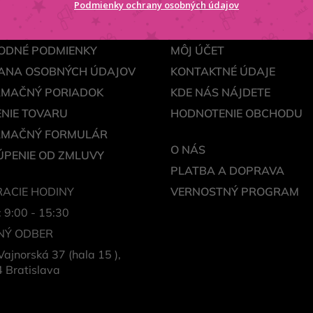
Podmienky ochrany osobných údajov
ODNÉ PODMIENKY
MÔJ ÚČET
ANA OSOBNÝCH ÚDAJOV
KONTAKTNÉ ÚDAJE
AMAČNÝ PORIADOK
KDE NÁS NÁJDETE
NIE TOVARU
HODNOTENIE OBCHODU
AMAČNÝ FORMULÁR
O NÁS
PENIE OD ZMLUVY
PLATBA A DOPRAVA
ACIE HODINY
VERNOSTNÝ PROGRAM
: 9:00 - 15:30
NÝ ODBER
Vajnorská 37 (hala 15 ),
 Bratislava