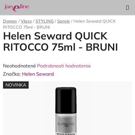
Prejsť
Hľadať
NÁKUP
na
KOŠÍK
obsah
Domov
/
Vlasy
/
STYLING
/
Spreje
/
Helen Seward QUICK
RITOCCO 75ml - BRUNI
Helen Seward QUICK
RITOCCO 75ml - BRUNI
Priemerné
Neohodnotené
Podrobnosti hodnotenia
hodnotenie
Značka:
Helen Seward
produktu
NOVINKA
je
0,0
z
5
hviezdičiek.