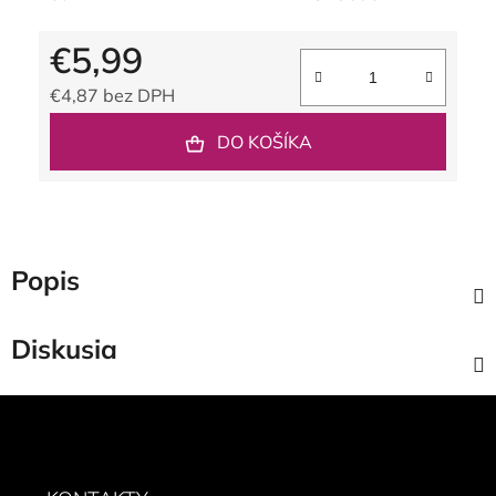
€5,99
€4,87 bez DPH
Jednotková cena:
DO KOŠÍKA
Popis
Diskusia
Z
á
p
ä