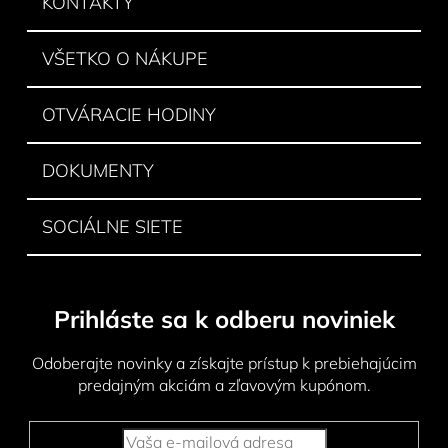
KONTAKTY
t
i
VŠETKO O NÁKUPE
e
OTVÁRACIE HODINY
DOKUMENTY
SOCIÁLNE SIETE
Prihláste sa k odberu noviniek
Odoberajte novinky a získajte prístup k prebiehajúcim
predajným akciám a zľavovým kupónom.