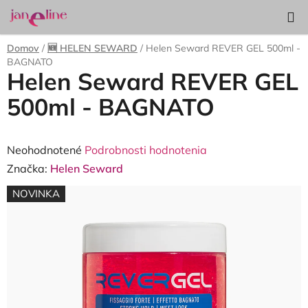
Prejsť
Hľadať
NÁKUP
na
KOŠÍK
obsah
Domov
/
🆕 HELEN SEWARD
/
Helen Seward REVER GEL 500ml -
BAGNATO
Helen Seward REVER GEL
500ml - BAGNATO
Priemerné
Neohodnotené
Podrobnosti hodnotenia
hodnotenie
Značka:
Helen Seward
produktu
NOVINKA
je
0,0
z
5
hviezdičiek.