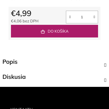
€4,99
€4,06 bez DPH
Jednotková cena:
DO KOŠÍKA
Popis
Diskusia
Z
á
p
ä