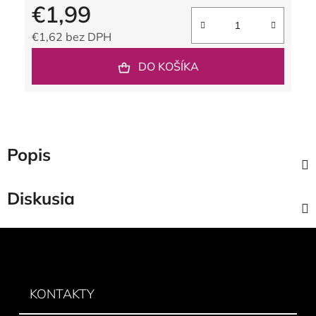
€1,99
€1,62 bez DPH
Jednotková cena:
DO KOŠÍKA
Popis
Diskusia
Z
á
p
ä
KONTAKTY
t