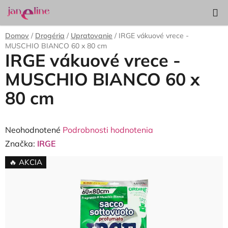
Prejsť
Hľadať
NÁKUP
na
KOŠÍK
obsah
Domov
/
Drogéria
/
Upratovanie
/
IRGE vákuové vrece -
MUSCHIO BIANCO 60 x 80 cm
IRGE vákuové vrece -
MUSCHIO BIANCO 60 x
80 cm
Priemerné
Neohodnotené
Podrobnosti hodnotenia
hodnotenie
Značka:
IRGE
produktu
🔥 AKCIA
je
0,0
z
5
hviezdičiek.