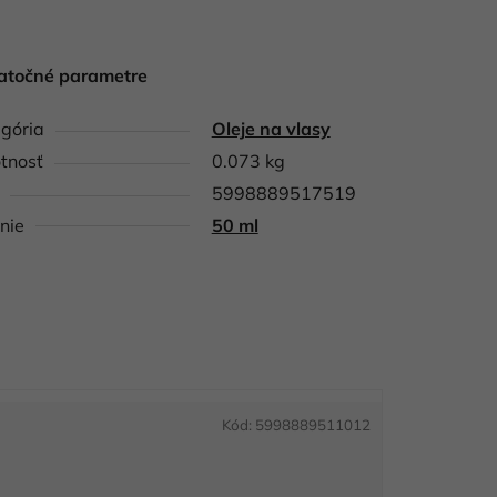
atočné parametre
gória
Oleje na vlasy
tnosť
0.073 kg
5998889517519
nie
50 ml
Kód:
5998889511012