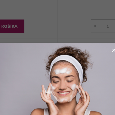
 KOŠÍKA
Kód:
5998889503581