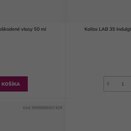
Kallos LAB 35 Protecting serum na poškodené vlasy 50 ml
 KOŠÍKA
Kód:
5998889507428