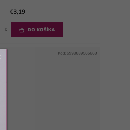
€3,19
DO KOŠÍKA
Kód:
5998889505868