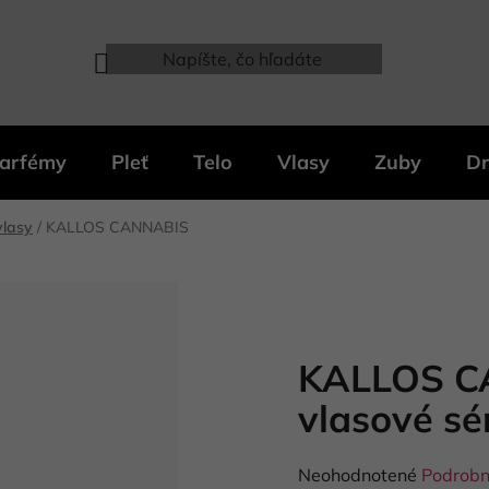
arfémy
Pleť
Telo
Vlasy
Zuby
Dr
vlasy
/
KALLOS CANNABIS
KALLOS C
vlasové s
Priemerné
Neohodnotené
Podrobn