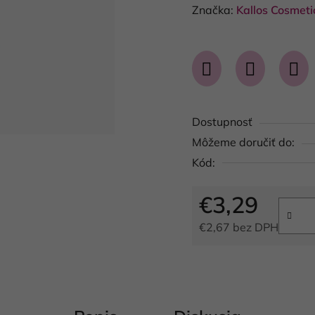
hodnotenie
Značka:
Kallos Cosmetic
produktu
je
0,0
z
5
Dostupnosť
hviezdičiek.
Môžeme doručiť do:
Kód:
€3,29
€2,67 bez DPH
Jednotková cena: