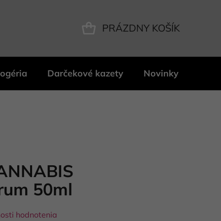
PRÁZDNY KOŠÍK
NÁKUPNÝ
KOŠÍK
ogéria
Darčekové kazety
Novinky
Znač
ANNABIS
érum 50ml
osti hodnotenia