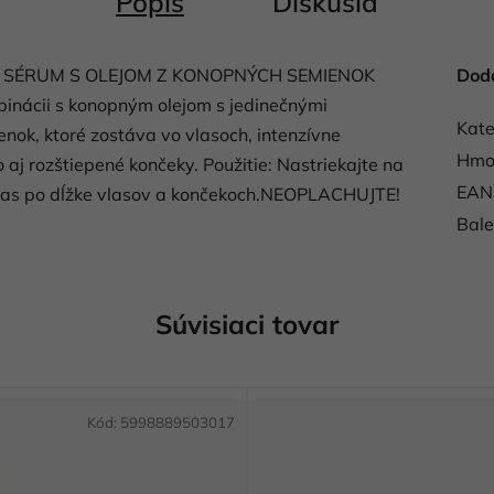
Popis
Diskusia
 SÉRUM S OLEJOM Z KONOPNÝCH SEMIENOK
Dod
binácii s konopným olejom s jedinečnými
Kate
enok, ktoré zostáva vo vlasoch, intenzívne
Hmo
 aj rozštiepené končeky. Použitie: Nastriekajte na
EAN
 vlas po dĺžke vlasov a končekoch.NEOPLACHUJTE!
Bale
Súvisiaci tovar
Kód:
5998889503017