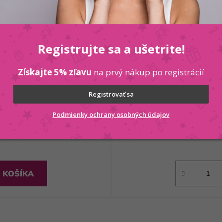
Registrujte sa a ušetrite!
Získajte 5% zľavu
na prvý nákup po registrácií
 vlasy - pumpa 1000 ml
Kallos kondic
Registrovať sa
Podmienky ochrany osobných údajov
 KOŠÍKA