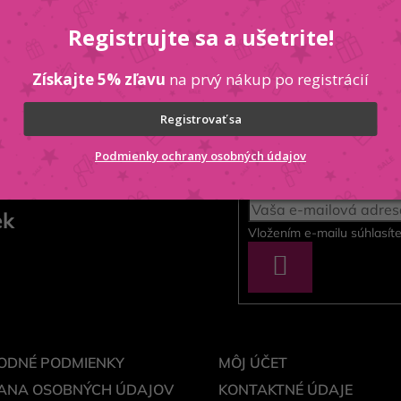
 12.013) zosvetlenie o 3 tóny - 30 vol - 9%
Registrujte sa a ušetrite!
ľovače 000 pomer 1: 2 25 ml special blond + 25 ml
(90.01, 90.02, 90.32) 1: 2 s 3% oxidantom,
Získajte 5% zľavu
na prvý nákup po registrácií
, 0.44, 0.65, 0.66, 0.88) 15ml mixton + 50 ml
o nie je súčasťou farby!
Registrovať sa
Podmienky ochrany osobných údajov
ek
Vložením e-mailu súhlasít
PRIHLÁSIŤ
SA
ODNÉ PODMIENKY
MÔJ ÚČET
ANA OSOBNÝCH ÚDAJOV
KONTAKTNÉ ÚDAJE