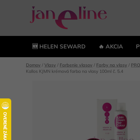
Prejsť
na
obsah
🆕 HELEN SEWARD
🔥 AKCIA
P
Domov
/
Vlasy
/
Farbenie vlasov
/
Farby na vlasy
/
PRO
Kallos KJMN krémová farba na vlasy 100ml č. 5.4