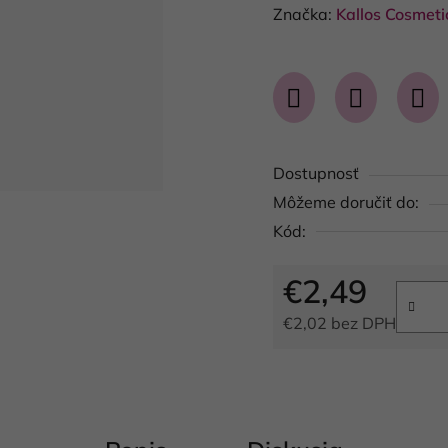
hodnotenie
Značka:
Kallos Cosmetic
produktu
je
0,0
z
5
Dostupnosť
hviezdičiek.
Môžeme doručiť do:
Kód:
€2,49
€2,02 bez DPH
Jednotková cena: