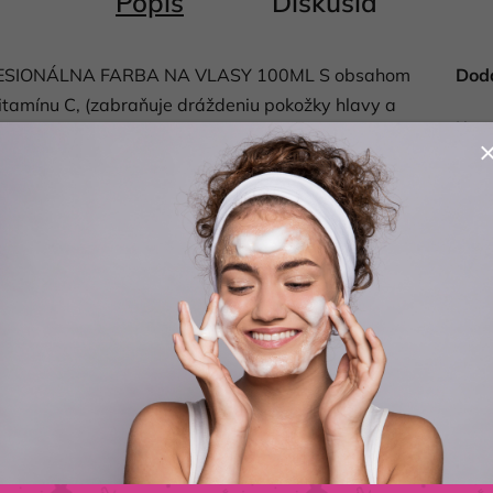
Popis
Diskusia
ESIONÁLNA FARBA NA VLASY 100ML S obsahom
Dod
itamínu C, (zabraňuje dráždeniu pokožky hlavy a
Kate
ínu, ktorý je prirodzenou súčasťou vlasov a pri
Hmo
v a tým ich obnovuje. Má veľmi dobrú schopnosť
EAN
vmi a účinnú anti-oxidačnú funkciu. Široká paleta
ene žiarivé farby, výborné krytie šedín, vráti
Bale
hodobo skvelú kondíciu, farebnú stálosť a
:1,5 sa doporučuje použiť oxidant KJMN
é a suché vlasy, avšak predtým vždy vykonajte
i aplikácií použite rukavice.Farbu s peroxidom
istenciu v odporúčanom pomere. POMER MIEŠANIA
v tóne alebo tmavé - 10 vol - 3% 1-2 tóny
- 30 vol - 9% zosvetlenie o 4-5 tónov - 40 vol -
 nádoby a pridajte 75ml oxidantu, a následne
EŠANIA 1: 2 (1 diel farby: 2 dielu peroxidu): u