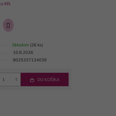
s Kft.
Skladom
(26 ks)
10.8.2026
8025337134039
DO KOŠÍKA