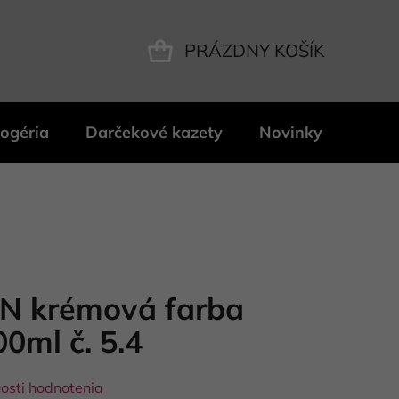
PRÁZDNY KOŠÍK
NÁKUPNÝ
KOŠÍK
ogéria
Darčekové kazety
Novinky
Znač
MN krémová farba
00ml č. 5.4
osti hodnotenia