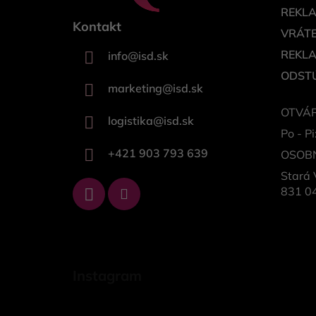
REKL
Kontakt
VRÁTE
REKL
info
@
isd.sk
ODSTÚ
marketing
@
isd.sk
OTVÁR
logistika
@
isd.sk
Po - Pi
+421 903 793 639
OSOB
Stará 
831 04
Instagram