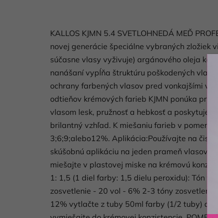
KALLOS KJMN 5.4 SVETLOHNEDÁ MEĎ PROF
novej generácie špeciálne vybraných zložiek v
súčasne vlasy vyživuje) argánového oleja kerat
nanášaní vypĺňa štruktúru poškodených vlaso
ochrany farbených vlasov pred vonkajšími vply
odtieňov krémových farieb KJMN ponúka prirodz
vlasom lesk, pružnosť a hebkosť a poskytuje dl
brilantný vzhľad. K miešaniu farieb v pomere1
3;6;9;alebo12%. Aplikácia:Používajte na čist
skúšobnú aplikáciu na jeden prameň vlasov, pr
miešajte v plastovej miske na krémovú konz
1: 1,5 (1 diel farby: 1,5 dielu peroxidu): Tón 
zosvetlenie - 20 vol - 6% 2-3 tóny zosvetlenie 
12% vytlačte z tuby 50ml farby (1/2 tuby) do
vymiešajte do krémovej konzistencie. POMER MI