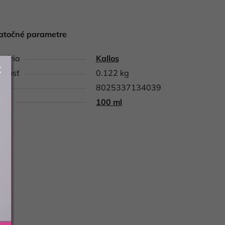
atočné parametre
gória
Kallos
tnosť
0.122 kg
8025337134039
nie
100 ml