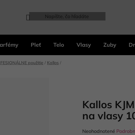
arfémy
Pleť
Telo
Vlasy
Zuby
Dr
FESIONÁLNE použitie
/
Kallos
/
Kallos KJ
na vlasy 1
Priemerné
Neohodnotené
Podrobn