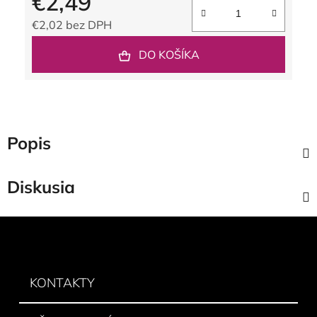
€2,49
€2,02 bez DPH
Jednotková cena:
DO KOŠÍKA
Popis
Diskusia
Z
á
p
ä
KONTAKTY
t