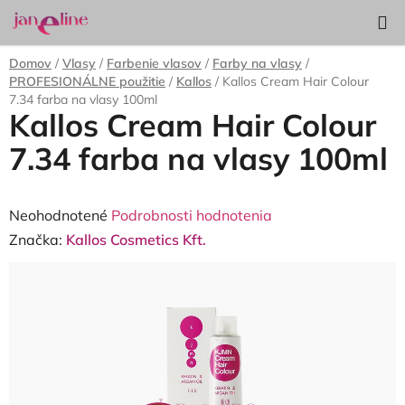
Prejsť
Hľadať
NÁKUP
na
KOŠÍK
obsah
Domov
/
Vlasy
/
Farbenie vlasov
/
Farby na vlasy
/
PROFESIONÁLNE použitie
/
Kallos
/
Kallos Cream Hair Colour
7.34 farba na vlasy 100ml
Kallos Cream Hair Colour
7.34 farba na vlasy 100ml
Priemerné
Neohodnotené
Podrobnosti hodnotenia
hodnotenie
Značka:
Kallos Cosmetics Kft.
produktu
je
0,0
z
5
hviezdičiek.