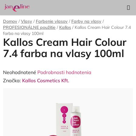
Prejsť
Hľadať
NÁKUP
na
KOŠÍK
obsah
Domov
/
Vlasy
/
Farbenie vlasov
/
Farby na vlasy
/
PROFESIONÁLNE použitie
/
Kallos
/
Kallos Cream Hair Colour 7.4
farba na vlasy 100ml
Kallos Cream Hair Colour
7.4 farba na vlasy 100ml
Priemerné
Neohodnotené
Podrobnosti hodnotenia
hodnotenie
Značka:
Kallos Cosmetics Kft.
produktu
je
0,0
z
5
hviezdičiek.