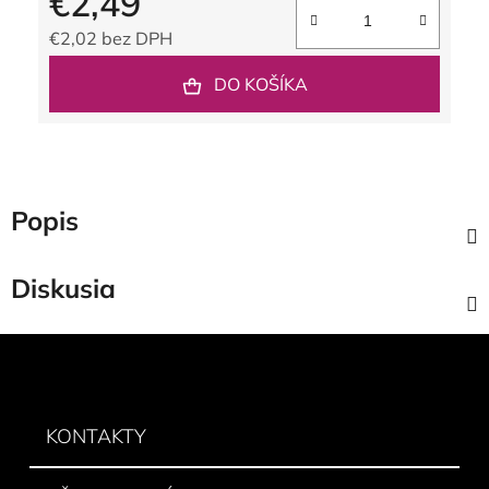
€2,49
€2,02 bez DPH
Jednotková cena:
DO KOŠÍKA
Popis
Diskusia
Z
á
p
ä
KONTAKTY
t