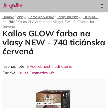
Prejsť
Hľadať
NÁKUP
na
KOŠÍK
obsah
Domov
/
Vlasy
/
Farbenie vlasov
/
Farby na vlasy
/
DOMÁCE
použitie
/
Kallos GLOW farba na vlasy NEW - 740 ticiánska
červená
Kallos GLOW farba na
vlasy NEW - 740 ticiánska
červená
Priemerné
Neohodnotené
Podrobnosti hodnotenia
hodnotenie
Značka:
Kallos Cosmetics Kft.
produktu
je
0,0
z
5