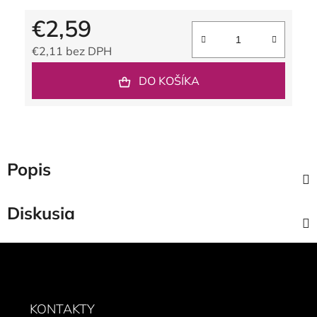
€2,59
€2,11 bez DPH
Jednotková cena:
DO KOŠÍKA
Popis
Diskusia
Z
á
p
ä
KONTAKTY