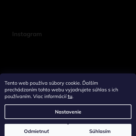
Instagram
Tento web používa súbory cookie. Ďalším
prechádzaním tohto webu vyjadrujete súhlas s ich
používaním. Viac informácií
tu
.
Nastavenie
Sledovať na Instagrame
Odmietnuť
Súhlasím
Vytvoril Shoptet
a
Adatelier