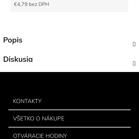
€4,79 bez DPH
Jednotková cena:
Popis
Diskusia
Z
á
p
ä
KONTAKTY
t
i
VŠETKO O NÁKUPE
e
OTVÁRACIE HODINY