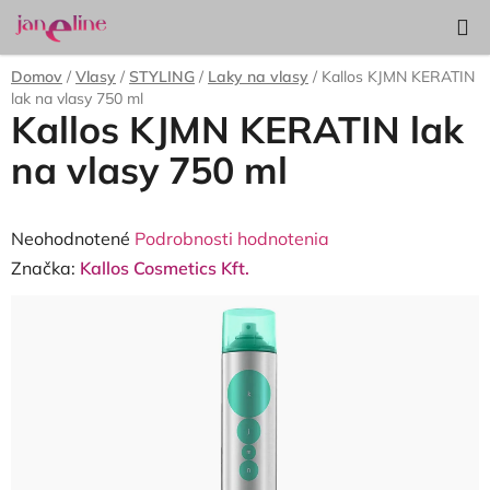
Prejsť
Hľadať
NÁKUP
na
KOŠÍK
obsah
Domov
/
Vlasy
/
STYLING
/
Laky na vlasy
/
Kallos KJMN KERATIN
lak na vlasy 750 ml
Kallos KJMN KERATIN lak
na vlasy 750 ml
Priemerné
Neohodnotené
Podrobnosti hodnotenia
hodnotenie
Značka:
Kallos Cosmetics Kft.
produktu
je
0,0
z
5
hviezdičiek.