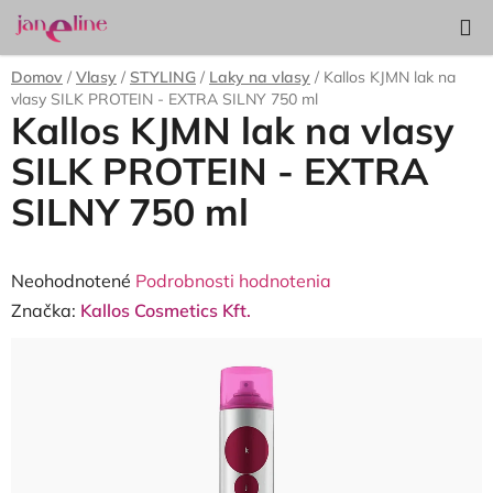
Prejsť
Hľadať
NÁKUP
na
KOŠÍK
obsah
Domov
/
Vlasy
/
STYLING
/
Laky na vlasy
/
Kallos KJMN lak na
vlasy SILK PROTEIN - EXTRA SILNY 750 ml
Kallos KJMN lak na vlasy
SILK PROTEIN - EXTRA
SILNY 750 ml
Priemerné
Neohodnotené
Podrobnosti hodnotenia
hodnotenie
Značka:
Kallos Cosmetics Kft.
produktu
je
0,0
z
5
hviezdičiek.