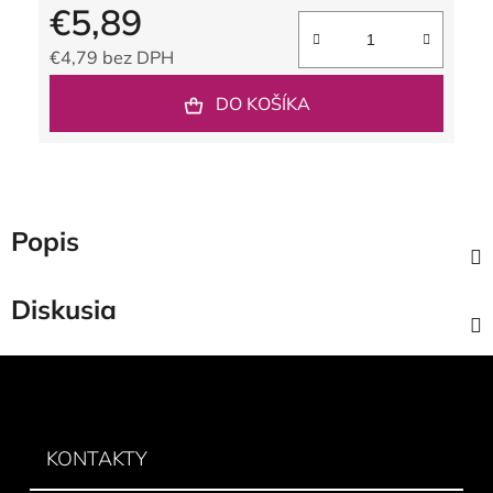
€5,89
€4,79 bez DPH
Jednotková cena:
DO KOŠÍKA
Popis
Diskusia
Z
á
p
ä
KONTAKTY
t