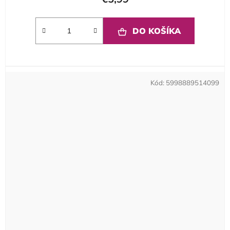
DO KOŠÍKA
Kód:
5998889514099