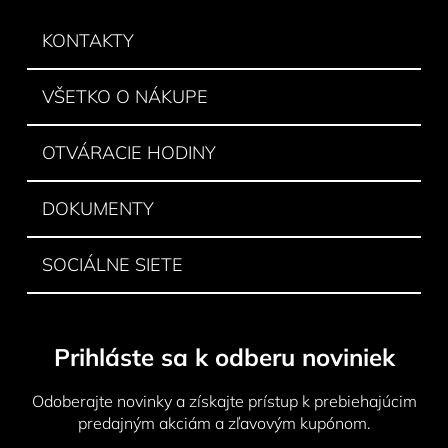
p
ä
KONTAKTY
t
i
VŠETKO O NÁKUPE
e
OTVÁRACIE HODINY
DOKUMENTY
SOCIÁLNE SIETE
Prihláste sa k odberu noviniek
Odoberajte novinky a získajte prístup k prebiehajúcim
predajným akciám a zľavovým kupónom.