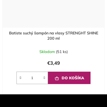
Batiste suchý šampón na vlasy STRENGHT SHINE
200 ml
Skladom
(51 ks)
€3,49
DO KOŠÍKA
Z
á