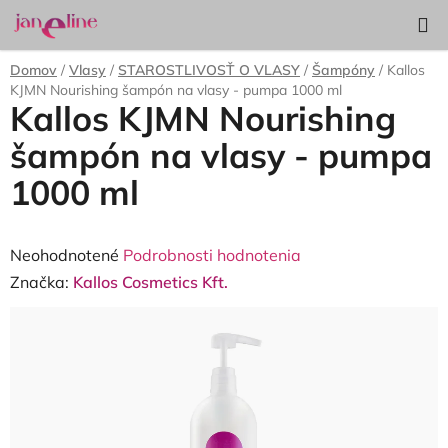
Prejsť
Hľadať
NÁKUP
na
KOŠÍK
obsah
Domov
/
Vlasy
/
STAROSTLIVOSŤ O VLASY
/
Šampóny
/
Kallos
KJMN Nourishing šampón na vlasy - pumpa 1000 ml
Kallos KJMN Nourishing
šampón na vlasy - pumpa
1000 ml
Priemerné
Neohodnotené
Podrobnosti hodnotenia
hodnotenie
Značka:
Kallos Cosmetics Kft.
produktu
je
0,0
z
5
hviezdičiek.