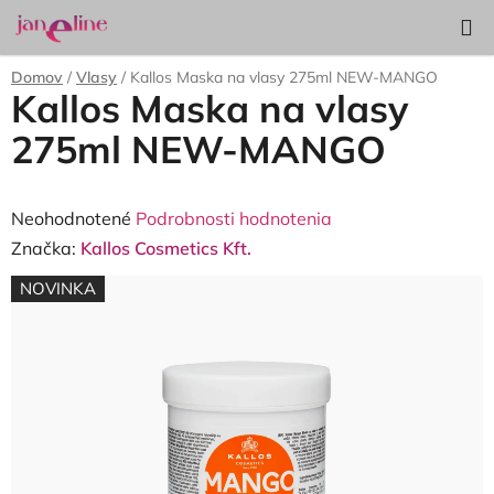
Prejsť
Hľadať
NÁKUP
na
KOŠÍK
obsah
Domov
/
Vlasy
/
Kallos Maska na vlasy 275ml NEW-MANGO
Kallos Maska na vlasy
275ml NEW-MANGO
Priemerné
Neohodnotené
Podrobnosti hodnotenia
hodnotenie
Značka:
Kallos Cosmetics Kft.
produktu
NOVINKA
je
0,0
z
5
hviezdičiek.