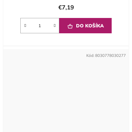
€7,19
DO KOŠÍKA
Kód:
8030778030277