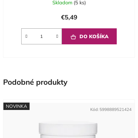
Skladom
(5 ks)
€5,49
DO KOŠÍKA
Podobné produkty
NOVINKA
Kód:
5998889521424