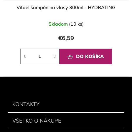
Vitael šampón na vlasy 300ml - HYDRATING
Skladom
(10 ks)
€6,59
DO KOŠÍKA
Z
á
p
ä
KONTAKTY
t
i
VŠETKO O NÁKUPE
e