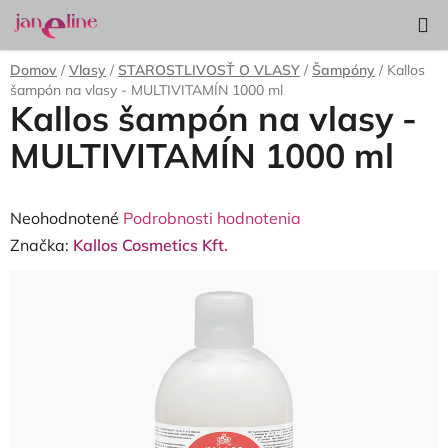
Prejsť
Hľadať
NÁKUP
na
KOŠÍK
obsah
Domov
/
Vlasy
/
STAROSTLIVOSŤ O VLASY
/
Šampóny
/
Kallos
šampón na vlasy - MULTIVITAMÍN 1000 ml
Kallos šampón na vlasy -
MULTIVITAMÍN 1000 ml
Priemerné
Neohodnotené
Podrobnosti hodnotenia
hodnotenie
Značka:
Kallos Cosmetics Kft.
produktu
je
0,0
z
5
hviezdičiek.