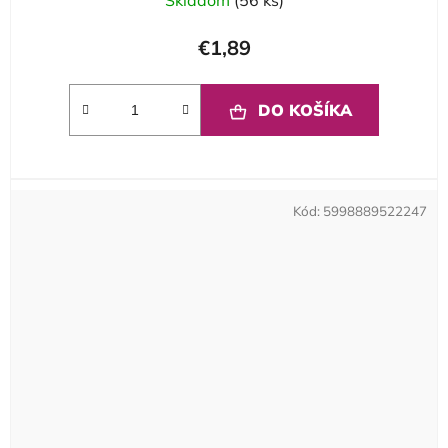
€1,89
DO KOŠÍKA
Kód:
5998889522247