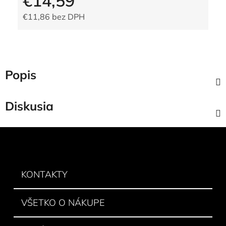
€14,59
€11,86 bez DPH
Jednotková cena:
Popis
Diskusia
Z
á
p
ä
KONTAKTY
t
i
VŠETKO O NÁKUPE
e