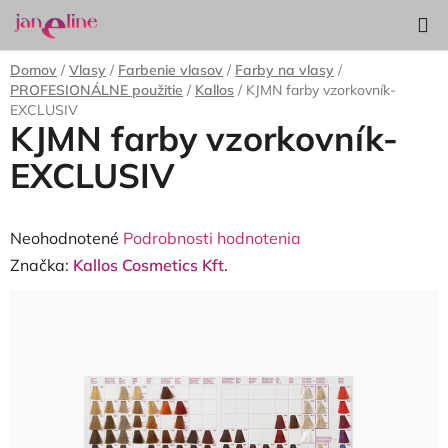
Prejsť
Hľadať
NÁKUP
na
KOŠÍK
obsah
Domov
/
Vlasy
/
Farbenie vlasov
/
Farby na vlasy
/
PROFESIONÁLNE použitie
/
Kallos
/
KJMN farby vzorkovník-
EXCLUSIV
KJMN farby vzorkovník-
EXCLUSIV
Priemerné
Neohodnotené
Podrobnosti hodnotenia
hodnotenie
Značka:
Kallos Cosmetics Kft.
produktu
je
0,0
z
5
hviezdičiek.