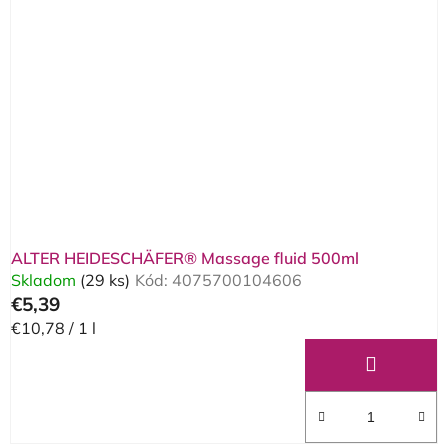
i
s
p
r
o
d
u
k
t
o
ALTER HEIDESCHÄFER® Massage fluid 500ml
v
Skladom
(29 ks)
Kód:
4075700104606
€5,39
Jednotková
€10,78 / 1 l
cena: