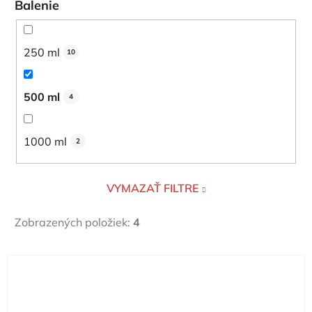
Balenie
250 ml
10
500 ml
4
1000 ml
2
VYMAZAŤ FILTRE
Zobrazených položiek:
4
V
ý
p