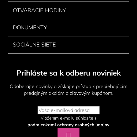
r
v
OTVÁRACIE HODINY
k
y
DOKUMENTY
v
ý
p
SOCIÁLNE SIETE
i
s
u
Prihláste sa k odberu noviniek
Odoberajte novinky a získajte prístup k prebiehajúcim
predajným akciám a zľavovým kupónom.
Vložením e-mailu súhlasíte s
podmienkami ochrany osobných údajov
PRIHLÁSIŤ