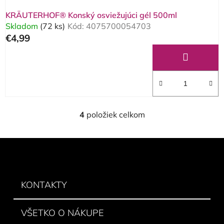
KRÄUTERHOF® Konský osviežujúci gél 500ml
Skladom
(72 ks)
Kód:
4075700054703
€4,99
4
položiek celkom
O
v
l
Z
á
á
d
p
a
ä
KONTAKTY
c
t
i
e
i
VŠETKO O NÁKUPE
p
e