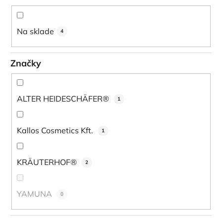
o
d
u
Na sklade
4
k
t
Značky
o
v
ALTER HEIDESCHÄFER®
1
Kallos Cosmetics Kft.
1
KRÄUTERHOF®
2
YAMUNA
0