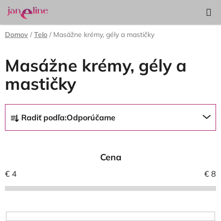
Prejsť
Hľadať
NÁKUP
na
KOŠÍK
obsah
Domov
/
Telo
/
Masážne krémy, gély a mastičky
Masážne krémy, gély a
mastičky
R
Radiť podľa:
Odporúčame
a
d
e
Cena
n
i
€
4
€
8
e
p
r