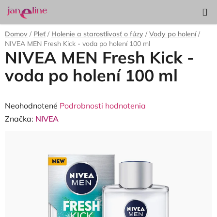
Prejsť
Hľadať
NÁKUP
na
KOŠÍK
obsah
Domov
/
Pleť
/
Holenie a starostlivosť o fúzy
/
Vody po holení
/
NIVEA MEN Fresh Kick - voda po holení 100 ml
NIVEA MEN Fresh Kick -
voda po holení 100 ml
Priemerné
Neohodnotené
Podrobnosti hodnotenia
hodnotenie
Značka:
NIVEA
produktu
je
0,0
z
5
hviezdičiek.