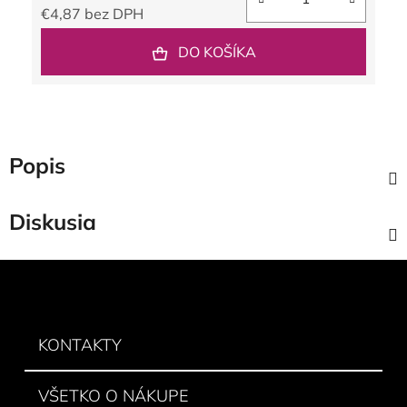
€4,87 bez DPH
Jednotková cena:
DO KOŠÍKA
Popis
Diskusia
Z
á
p
ä
KONTAKTY
t
i
VŠETKO O NÁKUPE