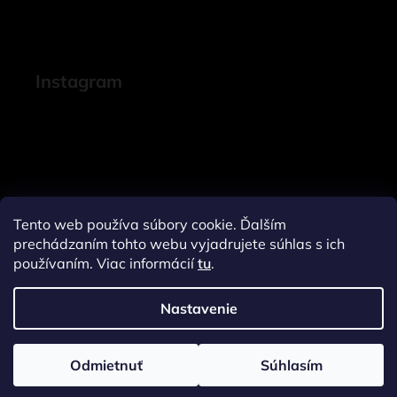
Instagram
Tento web používa súbory cookie. Ďalším
prechádzaním tohto webu vyjadrujete súhlas s ich
používaním. Viac informácií
tu
.
Nastavenie
Sledovať na Instagrame
Odmietnuť
Súhlasím
Vytvoril Shoptet
a
Adatelier
Copyright 2026
Janeline.sk
. Všetky práva vyhradené.