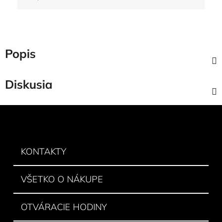
Jednotková cena:
Popis
Diskusia
Z
á
p
ä
KONTAKTY
t
i
VŠETKO O NÁKUPE
e
OTVÁRACIE HODINY