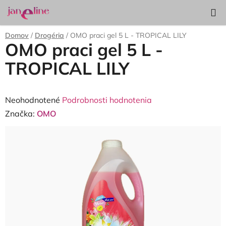
Prejsť
Hľadať
NÁKUP
na
KOŠÍK
obsah
Domov
/
Drogéria
/
OMO praci gel 5 L - TROPICAL LILY
OMO praci gel 5 L -
TROPICAL LILY
Priemerné
Neohodnotené
Podrobnosti hodnotenia
hodnotenie
Značka:
OMO
produktu
je
0,0
z
5
hviezdičiek.