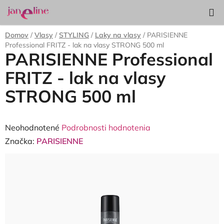
Prejsť
Hľadať
NÁKUP
na
KOŠÍK
obsah
Domov
/
Vlasy
/
STYLING
/
Laky na vlasy
/
PARISIENNE
Professional FRITZ - lak na vlasy STRONG 500 ml
PARISIENNE Professional
FRITZ - lak na vlasy
STRONG 500 ml
Priemerné
Neohodnotené
Podrobnosti hodnotenia
hodnotenie
Značka:
PARISIENNE
produktu
je
0,0
z
5
hviezdičiek.