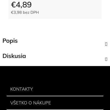
€4,89
€3,98 bez DPH
Jednotková cena:
Popis
Diskusia
Z
á
p
ä
KONTAKTY
t
i
VŠETKO O NÁKUPE
e