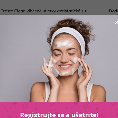
sto Clean vlhčené utierky antistatické sú
Dod
stôt z rôznych povrchov v domácnosti s
Kate
vnému usádzaniu prachu. Tieto utierky sú ideálne
Hmo
stov a ďalších povrchov náchylných na prach,
EAN
týchto plôch. Vďaka svojmu zloženiu Presto Clean
 špinu a iné nečistoty bez toho, aby po sebe
Výr
 vďaka antistatickému účinku pomáhajú
 že prach sa na čistené povrchy nebude tak rýchlo
é a pohodlné, pričom zanechávajú príjemnú sviežu
ch a nečistoty Antistatický účinok zabraňuje
roniku, sklenené, plastové a iné prachom
pkavé zvyšky Zanechávajú povrchy čisté a svieže
elevízorov, počítačov, monitorov, sklenených a
domácnosti, ktoré sa ľahko zaprášia. Utierky sú
ujú dlhšie trvanie čistoty. Presto Clean vlhčené
Registrujte sa a ušetrite!
 udržanie vašej domácnosti bez prachu, a zároveň