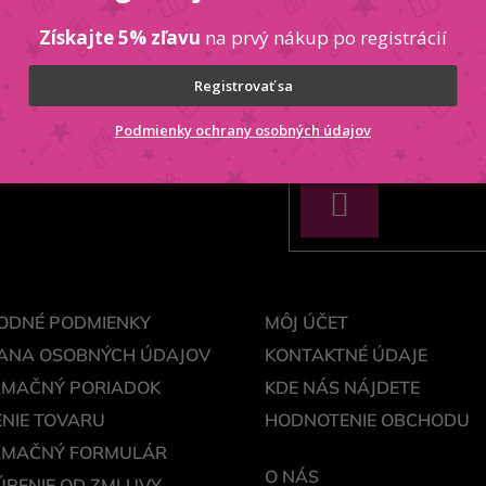
Získajte 5% zľavu
na prvý nákup po registrácií
Registrovať sa
Podmienky ochrany osobných údajov
ek
Vložením e-mailu súhlasít
PRIHLÁSIŤ
SA
ODNÉ PODMIENKY
MÔJ ÚČET
ANA OSOBNÝCH ÚDAJOV
KONTAKTNÉ ÚDAJE
AMAČNÝ PORIADOK
KDE NÁS NÁJDETE
NIE TOVARU
HODNOTENIE OBCHODU
AMAČNÝ FORMULÁR
O NÁS
PENIE OD ZMLUVY