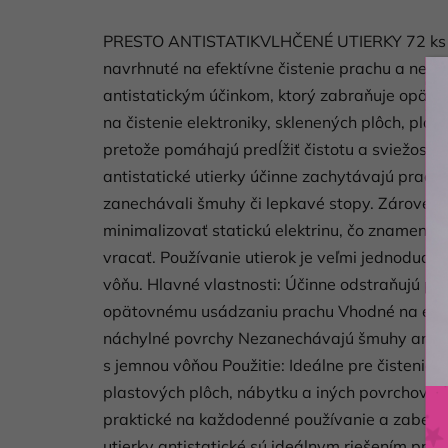
PRESTO ANTISTATIKVLHČENÉ UTIERKY 72 ks Pre
navrhnuté na efektívne čistenie prachu a neči
antistatickým účinkom, ktorý zabraňuje opäto
na čistenie elektroniky, sklenených plôch, pla
pretože pomáhajú predĺžiť čistotu a sviežosť 
antistatické utierky účinne zachytávajú prach,
zanechávali šmuhy či lepkavé stopy. Zároveň
minimalizovať statickú elektrinu, čo znamená,
vracať. Používanie utierok je veľmi jednoduch
vôňu. Hlavné vlastnosti: Účinne odstraňujú pra
opätovnému usádzaniu prachu Vhodné na elekt
náchylné povrchy Nezanechávajú šmuhy ani le
s jemnou vôňou Použitie: Ideálne pre čistenie t
plastových plôch, nábytku a iných povrchov v 
praktické na každodenné používanie a zabezpeč
utierky antistatické sú ideálnym riešením pre