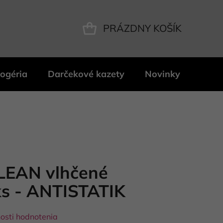
PRÁZDNY KOŠÍK
NÁKUPNÝ
KOŠÍK
ogéria
Darčekové kazety
Novinky
Znač
LEAN vlhčené
ks - ANTISTATIK
osti hodnotenia