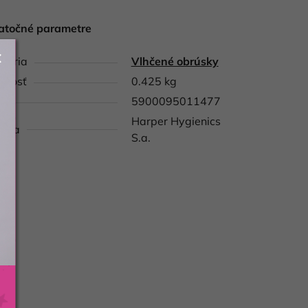
atočné parametre
gória
Vlhčené obrúsky
tnosť
0.425 kg
5900095011477
Harper Hygienics
obca
S.a.