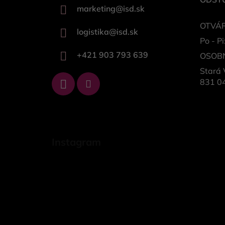
marketing
@
isd.sk
OTVÁR
logistika
@
isd.sk
Po - Pi
+421 903 793 639
OSOB
Stará 
831 04
Instagram