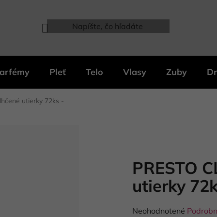
arfémy
Pleť
Telo
Vlasy
Zuby
Dr
čené utierky 72ks -
PRESTO C
utierky 72
Priemerné
Neohodnotené
Podrobn