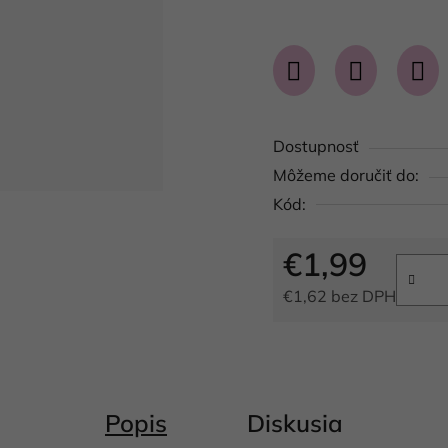
hodnotenie
produktu
je
0,0
z
Dostupnosť
5
hviezdičiek.
Môžeme doručiť do:
Kód:
€1,99
€1,62 bez DPH
Jednotková cena:
Popis
Diskusia