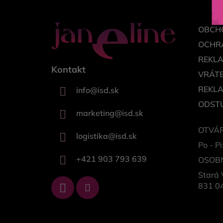
e
OBCH
OCHR
REKL
Kontakt
VRÁTE
REKL
info
@
isd.sk
ODSTÚ
marketing
@
isd.sk
OTVÁR
logistika
@
isd.sk
Po - Pi
+421 903 793 639
OSOB
Stará 
831 04