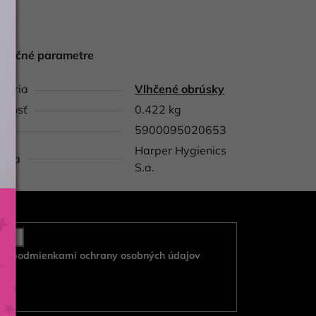
atočné parametre
gória
Vlhčené obrúsky
tnosť
0.422 kg
5900095020653
Harper Hygienics
obca
S.a.
e s
podmienkami ochrany osobných údajov