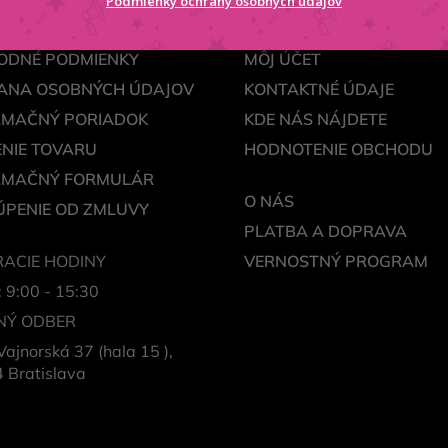
Podmienky ochrany osobných údajov
ODNÉ PODMIENKY
MÔJ ÚČET
ANA OSOBNÝCH ÚDAJOV
KONTAKTNÉ ÚDAJE
AMAČNÝ PORIADOK
KDE NÁS NÁJDETE
NIE TOVARU
HODNOTENIE OBCHODU
AMAČNÝ FORMULÁR
O NÁS
PENIE OD ZMLUVY
PLATBA A DOPRAVA
ACIE HODINY
VERNOSTNÝ PROGRAM
: 9:00 - 15:30
NÝ ODBER
Vajnorská 37 (hala 15 ),
 Bratislava