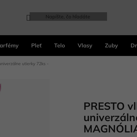
arfémy
Pleť
Telo
Vlasy
Zuby
Dr
iverzálne utierky 72ks -
PRESTO vl
univerzáln
MAGNÓLI