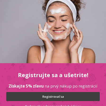
Popis
Diskusia
- MAGNÓLIA 72 ks Univerzálne utierky Presto
Dod
všetkých hladkých povrchov. Účinne odstraňuju
Kate
nzívne a dlhodobo osviežujú interiér.
Hmo
EAN
Výr
Registrujte sa a ušetrite!
ek
Získajte 5% zľavu
na prvý nákup po registrácií
Vložením e-mailu súhlasít
PRIHLÁSIŤ
Registrovať sa
SA