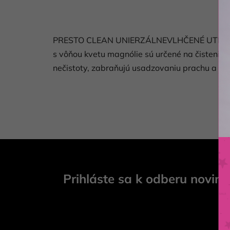
PRESTO CLEAN UNIERZÁLNEVLHČENÉ UTIERKY 
s vôňou kvetu magnólie sú určené na čistenie 
nečistoty, zabraňujú usadzovaniu prachu a inte
Z
á
Prihláste sa k odberu novini
p
ä
t
i