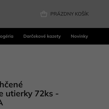
PRÁZDNY KOŠÍK
NÁKUPNÝ
KOŠÍK
ogéria
Darčekové kazety
Novinky
Znač
hčené
e utierky 72ks -
A