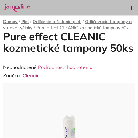
Prejsť
Hľadať
NÁKUP
na
KOŠÍK
obsah
Domov
/
Pleť
/
Odlíčenie a čistenie pleti
/
Odličovacie tampóny a
vatové tyčinky
/
Pure effect CLEANIC kozmetické tampony 50ks
Pure effect CLEANIC
kozmetické tampony 50ks
Priemerné
Neohodnotené
Podrobnosti hodnotenia
hodnotenie
Značka:
Cleanic
produktu
je
0,0
z
5
hviezdičiek.