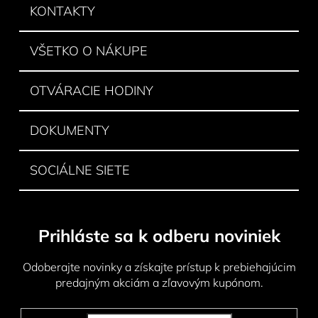
ä
KONTAKTY
t
i
VŠETKO O NÁKUPE
e
OTVÁRACIE HODINY
DOKUMENTY
SOCIÁLNE SIETE
Prihláste sa k odberu noviniek
Odoberajte novinky a získajte prístup k prebiehajúcim
predajným akciám a zľavovým kupónom.