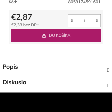
Kód:
8059174591601
€2,87
€2,33 bez DPH
Jednotková cena:
DO KOŠÍKA
Popis
Diskusia
Z
á
p