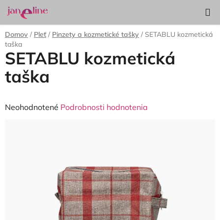
Prejsť
Hľadať
NÁKUP
na
KOŠÍK
obsah
Domov
/
Pleť
/
Pinzety a kozmetické tašky
/
SETABLU kozmetická
taška
SETABLU kozmetická
taška
Priemerné
Neohodnotené
Podrobnosti hodnotenia
hodnotenie
produktu
je
0,0
z
5
hviezdičiek.