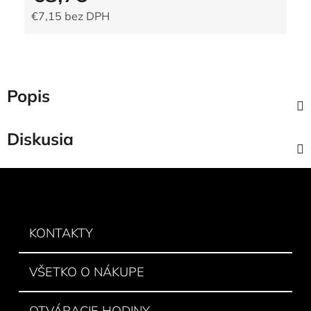
€7,15 bez DPH
Jednotková cena:
Popis
Diskusia
Z
á
p
ä
KONTAKTY
t
i
VŠETKO O NÁKUPE
e
OTVÁRACIE HODINY