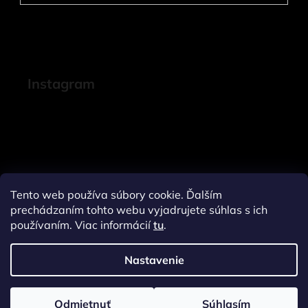
Instagram
Tento web používa súbory cookie. Ďalším
prechádzaním tohto webu vyjadrujete súhlas s ich
používaním. Viac informácií
tu
.
Nastavenie
Sledovať na Instagrame
Odmietnuť
Súhlasím
Vytvoril Shoptet
a
Adatelier