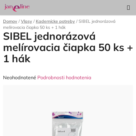
Prejsť
Hľadať
NÁKUP
na
KOŠÍK
obsah
Domov
/
Vlasy
/
Kadernícke potreby
/
SIBEL jednorázová
melírovacia čiapka 50 ks + 1 hák
SIBEL jednorázová
melírovacia čiapka 50 ks +
1 hák
Priemerné
Neohodnotené
Podrobnosti hodnotenia
hodnotenie
produktu
je
0,0
z
5
hviezdičiek.