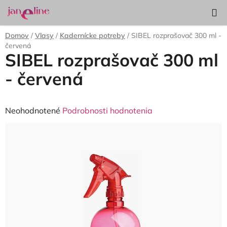
Prejsť
Hľadať
NÁKUP
na
KOŠÍK
obsah
Domov
/
Vlasy
/
Kadernícke potreby
/
SIBEL rozprašovač 300 ml -
červená
SIBEL rozprašovač 300 ml
- červená
Priemerné
Neohodnotené
Podrobnosti hodnotenia
hodnotenie
produktu
je
0,0
z
5
hviezdičiek.